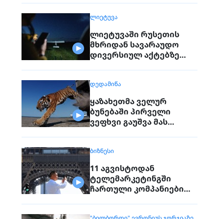
ᲚᲘᲔᲢᲣᲕᲐ
ლიეტუვაში რუსეთის
მხრიდან სავარაუდო
დივერსიულ აქტებზე
საუბრობენ
ᲓᲔᲓᲐᲛᲘᲬᲐ
ყაზახეთმა ველურ
ბუნებაში პირველი
ვეფხვი გაუშვა მას
შემდეგ, რაც 70 წლის წინ
რეგიონიდან საერთოდ
ᲑᲘᲖᲜᲔᲡᲘ
გაქრა თურანული ვეფხვი
11 აგვისტოდან
ტელემარკეტინგში
ჩართული კომპანიები
პირდაპირ ვეღარ
დაუკავშირდებიან
"ᲑᲘᲚᲑᲝᲠᲓᲘ" ᲔᲕᲠᲝᲜᲘᲣᲡ ᲯᲝᲠᲯᲘᲐᲖᲔ