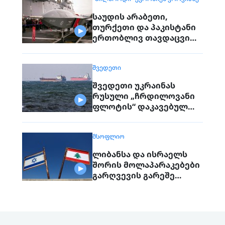
მოქალაქეებს
საუდის არაბეთი,
თურქეთი და პაკისტანი
ერთობლივ თავდაცვით
შეთანხმებას
გააფორმებენ
ᲨᲕᲔᲓᲔᲗᲘ
შვედეთი უკრაინას
რუსული „ჩრდილოვანი
ფლოტის“ დაკავებულ
გემს გადასცემს
ᲛᲡᲝᲤᲚᲘᲝ
ლიბანსა და ისრაელს
შორის მოლაპარაკებები
გარღვევის გარეშე
დასრულდა, მხარეები
ერთმანეთს 1
სექტემბერს შეხვდებიან