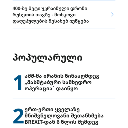
400-ზე მეტი უკრაინული დრონი
რუსეთის თავზე - მოსკოვი
დაღუპულების შესახებ იუწყება
ᲞᲝᲞᲣᲚᲐᲠᲣᲚᲘ
1
აშშ-მა ირანის წინააღმდეგ
„მასშტაბური სამხედრო
ოპერაცია` დაიწყო
2
ერთ-ერთი ყველაზე
მნიშვნელოვანი შეთანხმება
BREXIT-დან 6 წლის შემდეგ