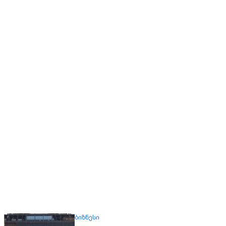
ᲑᲘᲖᲜᲔᲡᲘ