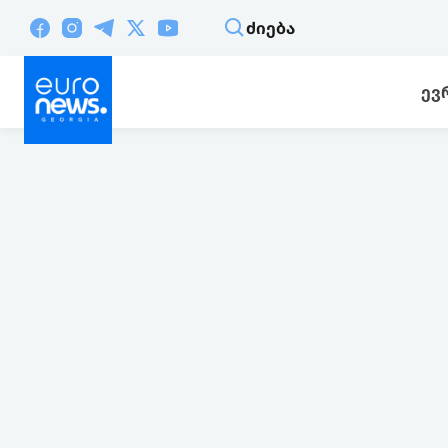
ᲫᲘᲔᲑᲐ
ᲔᲕ