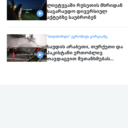
ლიეტუვაში რუსეთის მხრიდან
სავარაუდო დივერსიულ
აქტებზე საუბრობენ
"ᲑᲘᲚᲑᲝᲠᲓᲘ" ᲔᲕᲠᲝᲜᲘᲣᲡ ᲯᲝᲠᲯᲘᲐᲖᲔ
საუდის არაბეთი, თურქეთი და
პაკისტანი ერთობლივ
თავდაცვით შეთანხმებას
გააფორმებენ