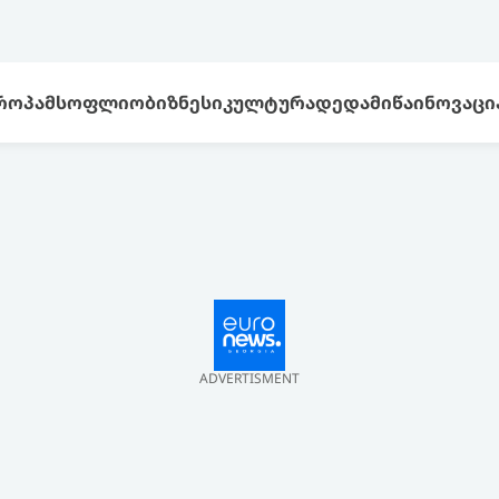
ᲠᲝᲞᲐ
ᲛᲡᲝᲤᲚᲘᲝ
ᲑᲘᲖᲜᲔᲡᲘ
ᲙᲣᲚᲢᲣᲠᲐ
ᲓᲔᲓᲐᲛᲘᲬᲐ
ᲘᲜᲝᲕᲐᲪᲘ
ADVERTISMENT