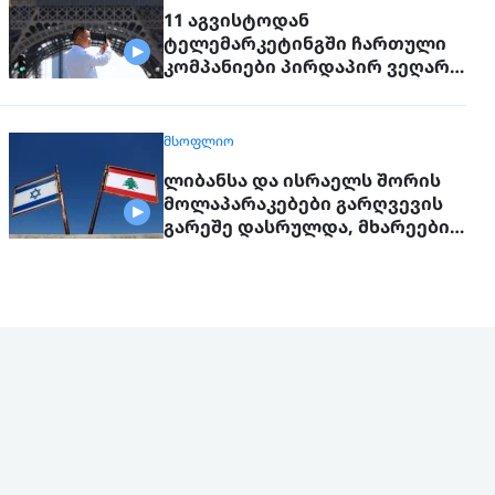
11 აგვისტოდან
ტელემარკეტინგში ჩართული
კომპანიები პირდაპირ ვეღარ
დაუკავშირდებიან
მოქალაქეებს
ᲛᲡᲝᲤᲚᲘᲝ
ლიბანსა და ისრაელს შორის
მოლაპარაკებები გარღვევის
გარეშე დასრულდა, მხარეები
ერთმანეთს 1 სექტემბერს
შეხვდებიან