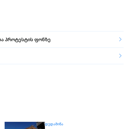
და პროტესტის ფონზე
ᲓᲔᲓᲐᲛᲘᲬᲐ