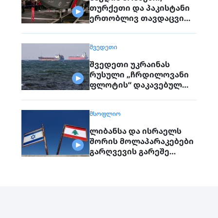
თურქეთი და პაკისტანი
ერთობლივ თავდაცვით
შეთანხმებას
გააფორმებენ
ᲨᲕᲔᲓᲔᲗᲘ
შვედეთი უკრაინას
რუსული „ჩრდილოვანი
ფლოტის“ დაკავებულ
გემს გადასცემს
ᲛᲡᲝᲤᲚᲘᲝ
ლიბანსა და ისრაელს
შორის მოლაპარაკებები
გარღვევის გარეშე
დასრულდა, მხარეები
ერთმანეთს 1
სექტემბერს შეხვდებიან