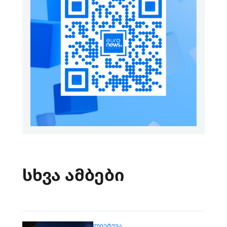
სხვა ამბები
ᲚᲘᲔᲢᲣᲕᲐ