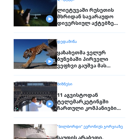
ლიეტუვაში რუსეთის
მხრიდან სავარაუდო
დივერსიულ აქტებზე
საუბრობენ
ᲓᲔᲓᲐᲛᲘᲬᲐ
ყაზახეთმა ველურ
ბუნებაში პირველი
ვეფხვი გაუშვა მას
შემდეგ, რაც 70 წლის წინ
რეგიონიდან საერთოდ
ᲑᲘᲖᲜᲔᲡᲘ
გაქრა თურანული ვეფხვი
11 აგვისტოდან
ტელემარკეტინგში
ჩართული კომპანიები
პირდაპირ ვეღარ
დაუკავშირდებიან
"ᲑᲘᲚᲑᲝᲠᲓᲘ" ᲔᲕᲠᲝᲜᲘᲣᲡ ᲯᲝᲠᲯᲘᲐᲖᲔ
მოქალაქეებს
საუდის არაბეთი,