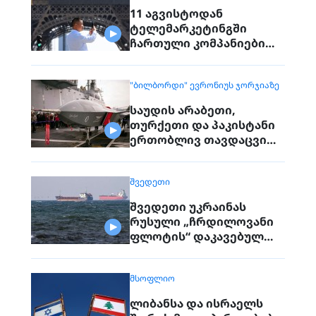
11 აგვისტოდან
ტელემარკეტინგში
ჩართული კომპანიები
პირდაპირ ვეღარ
დაუკავშირდებიან
"ᲑᲘᲚᲑᲝᲠᲓᲘ" ᲔᲕᲠᲝᲜᲘᲣᲡ ᲯᲝᲠᲯᲘᲐᲖᲔ
მოქალაქეებს
საუდის არაბეთი,
თურქეთი და პაკისტანი
ერთობლივ თავდაცვით
შეთანხმებას
გააფორმებენ
ᲨᲕᲔᲓᲔᲗᲘ
შვედეთი უკრაინას
რუსული „ჩრდილოვანი
ფლოტის“ დაკავებულ
გემს გადასცემს
ᲛᲡᲝᲤᲚᲘᲝ
ლიბანსა და ისრაელს