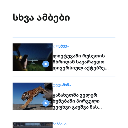
სხვა ამბები
ᲚᲘᲔᲢᲣᲕᲐ
ლიეტუვაში რუსეთის
მხრიდან სავარაუდო
დივერსიულ აქტებზე
საუბრობენ
ᲓᲔᲓᲐᲛᲘᲬᲐ
ყაზახეთმა ველურ
ბუნებაში პირველი
ვეფხვი გაუშვა მას
შემდეგ, რაც 70 წლის წინ
რეგიონიდან საერთოდ
ᲑᲘᲖᲜᲔᲡᲘ
გაქრა თურანული ვეფხვი