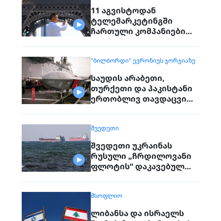
11 აგვისტოდან
ტელემარკეტინგში
ჩართული კომპანიები
პირდაპირ ვეღარ
დაუკავშირდებიან
"ᲑᲘᲚᲑᲝᲠᲓᲘ" ᲔᲕᲠᲝᲜᲘᲣᲡ ᲯᲝᲠᲯᲘᲐᲖᲔ
მოქალაქეებს
საუდის არაბეთი,
თურქეთი და პაკისტანი
ერთობლივ თავდაცვით
შეთანხმებას
გააფორმებენ
ᲨᲕᲔᲓᲔᲗᲘ
შვედეთი უკრაინას
რუსული „ჩრდილოვანი
ფლოტის“ დაკავებულ
გემს გადასცემს
ᲛᲡᲝᲤᲚᲘᲝ
ლიბანსა და ისრაელს