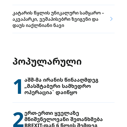
კატარის წყლის უნიკალური სამყარო –
აკვაპარკი, ვეშაპისებრი ზვიგენი და
დაუს იაქლნიანი ნავი
ᲞᲝᲞᲣᲚᲐᲠᲣᲚᲘ
1
აშშ-მა ირანის წინააღმდეგ
„მასშტაბური სამხედრო
ოპერაცია` დაიწყო
2
ერთ-ერთი ყველაზე
მნიშვნელოვანი შეთანხმება
BREXIT-დან 6 წლის შემდეგ