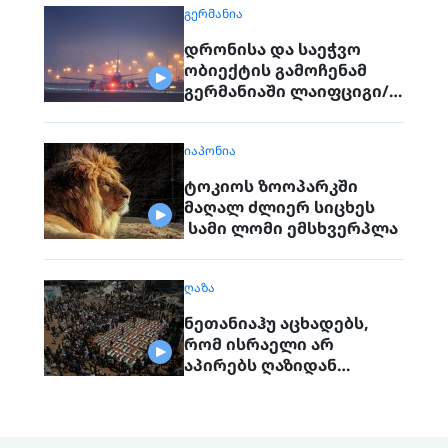
ᲒᲔᲠᲛᲐᲜᲘᲐ
დრონისა და საეჭვო
ობიექტის გამოჩენამ
გერმანიაში ლაიფციგი/
ჰალეს აეროპორტის
მუშაობა შეაფერხა
ᲘᲐᲞᲝᲜᲘᲐ
ტოკიოს ზოოპარკში
მაღალ ძლიერ სიცხეს
სამი ლომი ემსხვერპლა
ᲦᲐᲖᲐ
ნეთანიაჰუ აცხადებს,
რომ ისრაელი არ
აპირებს ღაზიდან
ჯარების გაყვანას
„ჰამასის“ სრულად
განიარაღებამდე