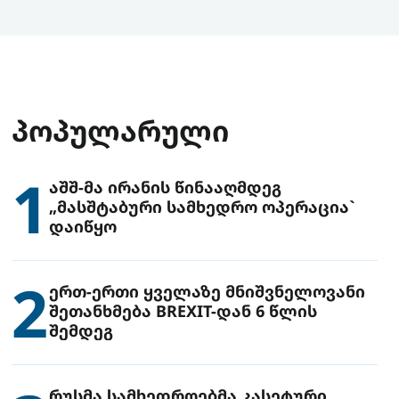
ᲞᲝᲞᲣᲚᲐᲠᲣᲚᲘ
1
აშშ-მა ირანის წინააღმდეგ
„მასშტაბური სამხედრო ოპერაცია`
დაიწყო
2
ერთ-ერთი ყველაზე მნიშვნელოვანი
შეთანხმება BREXIT-დან 6 წლის
შემდეგ
რუსმა სამხედროებმა კასეტური