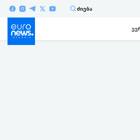
ᲫᲘᲔᲑᲐ
ᲔᲕ