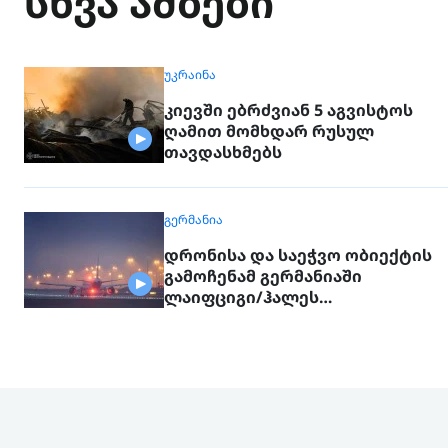
სხვა ამბები
ᲣᲙᲠᲐᲘᲜᲐ
კიევში ებრძვიან 5 აგვისტოს
ღამით მომხდარ რუსულ
თავდასხმებს
ᲒᲔᲠᲛᲐᲜᲘᲐ
დრონისა და საეჭვო ობიექტის
გამოჩენამ გერმანიაში
ლაიფციგი/ჰალეს
აეროპორტის მუშაობა
შეაფერხა