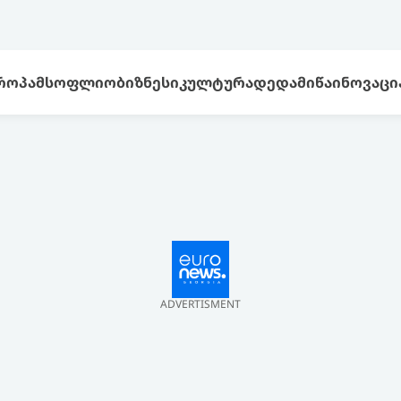
ᲠᲝᲞᲐ
ᲛᲡᲝᲤᲚᲘᲝ
ᲑᲘᲖᲜᲔᲡᲘ
ᲙᲣᲚᲢᲣᲠᲐ
ᲓᲔᲓᲐᲛᲘᲬᲐ
ᲘᲜᲝᲕᲐᲪᲘ
ADVERTISMENT