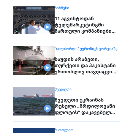
რეგიონიდან საერთოდ
ᲑᲘᲖᲜᲔᲡᲘ
გაქრა თურანული ვეფხვი
11 აგვისტოდან
ტელემარკეტინგში
ჩართული კომპანიები
პირდაპირ ვეღარ
დაუკავშირდებიან
"ᲑᲘᲚᲑᲝᲠᲓᲘ" ᲔᲕᲠᲝᲜᲘᲣᲡ ᲯᲝᲠᲯᲘᲐᲖᲔ
მოქალაქეებს
საუდის არაბეთი,
თურქეთი და პაკისტანი
ერთობლივ თავდაცვით
შეთანხმებას
გააფორმებენ
ᲨᲕᲔᲓᲔᲗᲘ
შვედეთი უკრაინას
რუსული „ჩრდილოვანი
ფლოტის“ დაკავებულ
გემს გადასცემს
ᲛᲡᲝᲤᲚᲘᲝ