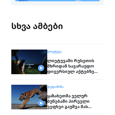
სხვა ამბები
ᲚᲘᲔᲢᲣᲕᲐ
ლიეტუვაში რუსეთის
მხრიდან სავარაუდო
დივერსიულ აქტებზე
საუბრობენ
ᲓᲔᲓᲐᲛᲘᲬᲐ
ყაზახეთმა ველურ
ბუნებაში პირველი
ვეფხვი გაუშვა მას
შემდეგ, რაც 70 წლის წინ