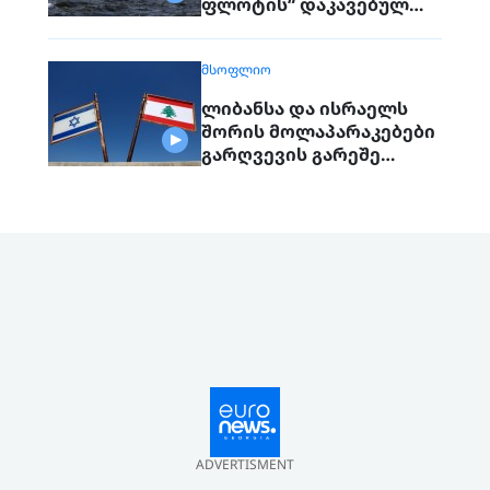
ფლოტის“ დაკავებულ
გემს გადასცემს
ᲛᲡᲝᲤᲚᲘᲝ
ლიბანსა და ისრაელს
შორის მოლაპარაკებები
გარღვევის გარეშე
დასრულდა, მხარეები
ერთმანეთს 1
სექტემბერს შეხვდებიან
ADVERTISMENT