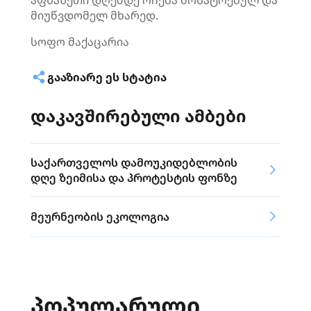
აფხაზეთი დღემდე რჩება მონატრებულ და
მიუწვდომელ მხარედ.
სოფო მაქაცარია
ᲒᲐᲐᲖᲘᲐᲠᲔ ᲔᲡ ᲡᲢᲐᲢᲘᲐ
დაკავშირებული ამბები
საქართველოს დამოუკიდებლობის
დღე ზეიმისა და პროტესტის ფონზე
მეურნეობის ეკოლოგია
ᲞᲝᲞᲣᲚᲐᲠᲣᲚᲘ