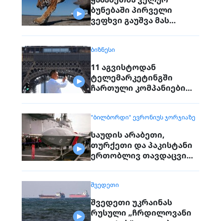
ბუნებაში პირველი
ვეფხვი გაუშვა მას
შემდეგ, რაც 70 წლის წინ
რეგიონიდან საერთოდ
ᲑᲘᲖᲜᲔᲡᲘ
გაქრა თურანული ვეფხვი
11 აგვისტოდან
ტელემარკეტინგში
ჩართული კომპანიები
პირდაპირ ვეღარ
დაუკავშირდებიან
"ᲑᲘᲚᲑᲝᲠᲓᲘ" ᲔᲕᲠᲝᲜᲘᲣᲡ ᲯᲝᲠᲯᲘᲐᲖᲔ
მოქალაქეებს
საუდის არაბეთი,
თურქეთი და პაკისტანი
ერთობლივ თავდაცვით
შეთანხმებას
გააფორმებენ
ᲨᲕᲔᲓᲔᲗᲘ
შვედეთი უკრაინას
რუსული „ჩრდილოვანი