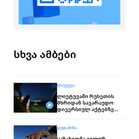
სხვა ამბები
ᲚᲘᲔᲢᲣᲕᲐ
ლიეტუვაში რუსეთის
მხრიდან სავარაუდო
დივერსიულ აქტებზე
საუბრობენ
ᲓᲔᲓᲐᲛᲘᲬᲐ
ყაზახეთმა ველურ