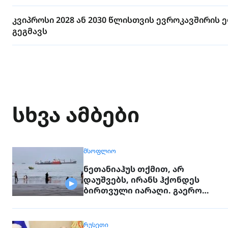
კვიპროსი 2028 ან 2030 წლისთვის ევროკავშირი
გეგმავს
სხვა ამბები
ᲛᲡᲝᲤᲚᲘᲝ
ნეთანიაჰუს თქმით, არ
დაუშვებს, ირანს ჰქონდეს
ბირთვული იარაღი. გაერო
ტერორისტულ საფრთხეებზე
საუბრობს
ᲠᲣᲡᲔᲗᲘ