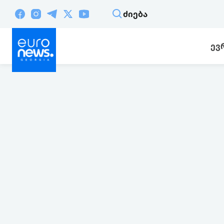
ᲫᲘᲔᲑᲐ
ᲔᲕ