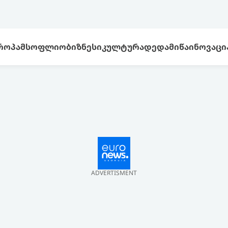
ᲠᲝᲞᲐ
ᲛᲡᲝᲤᲚᲘᲝ
ᲑᲘᲖᲜᲔᲡᲘ
ᲙᲣᲚᲢᲣᲠᲐ
ᲓᲔᲓᲐᲛᲘᲬᲐ
ᲘᲜᲝᲕᲐᲪᲘ
ADVERTISMENT