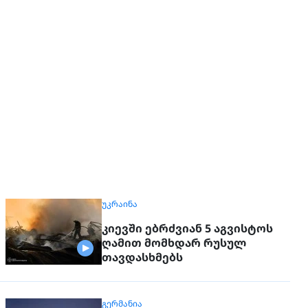
ᲣᲙᲠᲐᲘᲜᲐ
კიევში ებრძვიან 5 აგვისტოს
ღამით მომხდარ რუსულ
თავდასხმებს
ᲒᲔᲠᲛᲐᲜᲘᲐ