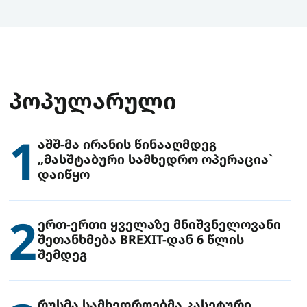
ᲞᲝᲞᲣᲚᲐᲠᲣᲚᲘ
1
აშშ-მა ირანის წინააღმდეგ
„მასშტაბური სამხედრო ოპერაცია`
დაიწყო
2
ერთ-ერთი ყველაზე მნიშვნელოვანი
შეთანხმება BREXIT-დან 6 წლის
შემდეგ
რუსმა სამხედროებმა კასეტური