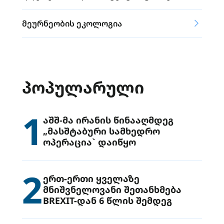
მეურნეობის ეკოლოგია
ᲞᲝᲞᲣᲚᲐᲠᲣᲚᲘ
1
აშშ-მა ირანის წინააღმდეგ
„მასშტაბური სამხედრო
ოპერაცია` დაიწყო
2
ერთ-ერთი ყველაზე
მნიშვნელოვანი შეთანხმება
BREXIT-დან 6 წლის შემდეგ