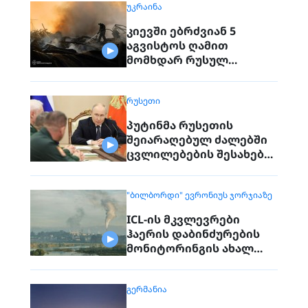
ᲣᲙᲠᲐᲘᲜᲐ
კიევში ებრძვიან 5
აგვისტოს ღამით
მომხდარ რუსულ
თავდასხმებს
ᲠᲣᲡᲔᲗᲘ
პუტინმა რუსეთის
შეიარაღებულ ძალებში
ცვლილებების შესახებ
გამოაცხადა
"ᲑᲘᲚᲑᲝᲠᲓᲘ" ᲔᲕᲠᲝᲜᲘᲣᲡ ᲯᲝᲠᲯᲘᲐᲖᲔ
ICL-ის მკვლევრები
ჰაერის დაბინძურების
მონიტორინგის ახალ
მოწყობილობებს ცდიან
ᲒᲔᲠᲛᲐᲜᲘᲐ