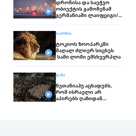
დრონისა და საეჭვო
ობიექტის გამოჩენამ
გერმანიაში ლაიფციგი/
ჰალეს აეროპორტის
მუშაობა შეაფერხა
ᲘᲐᲞᲝᲜᲘᲐ
ტოკიოს ზოოპარკში
მაღალ ძლიერ სიცხეს
სამი ლომი ემსხვერპლა
ᲦᲐᲖᲐ
ნეთანიაჰუ აცხადებს,
რომ ისრაელი არ
აპირებს ღაზიდან
ჯარების გაყვანას
„ჰამასის“ სრულად
განიარაღებამდე