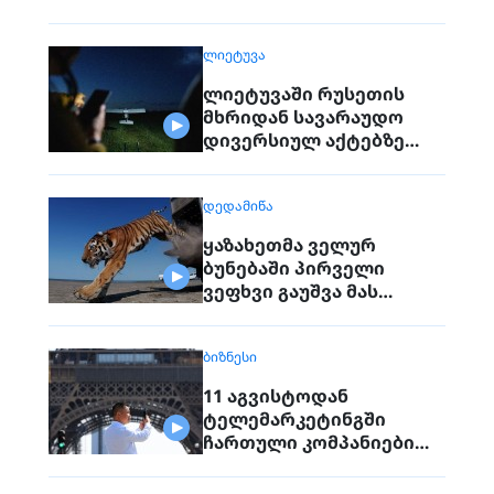
ᲚᲘᲔᲢᲣᲕᲐ
ლიეტუვაში რუსეთის
მხრიდან სავარაუდო
დივერსიულ აქტებზე
საუბრობენ
ᲓᲔᲓᲐᲛᲘᲬᲐ
ყაზახეთმა ველურ
ბუნებაში პირველი
ვეფხვი გაუშვა მას
შემდეგ, რაც 70 წლის წინ
რეგიონიდან საერთოდ
ᲑᲘᲖᲜᲔᲡᲘ
გაქრა თურანული ვეფხვი
11 აგვისტოდან
ტელემარკეტინგში
ჩართული კომპანიები
პირდაპირ ვეღარ
დაუკავშირდებიან