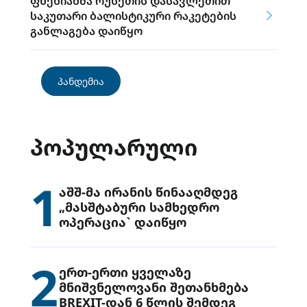
ფხენიანმა რუსეთის დასავლეთით
საკუთარი ბალისტიკური რაკეტების
განლაგება დაიწყო
პანდემია
ᲞᲝᲞᲣᲚᲐᲠᲣᲚᲘ
1
აშშ-მა ირანის წინააღმდეგ
„მასშტაბური სამხედრო
ოპერაცია` დაიწყო
2
ერთ-ერთი ყველაზე
მნიშვნელოვანი შეთანხმება
BREXIT-დან 6 წლის შემდეგ