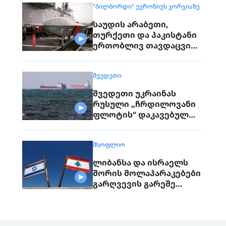
"ᲑᲘᲚᲑᲝᲠᲓᲘ" ᲔᲕᲠᲝᲜᲘᲣᲡ ᲯᲝᲠᲯᲘᲐᲖᲔ
მოქალაქეებს
საუდის არაბეთი,
თურქეთი და პაკისტანი
ერთობლივ თავდაცვით
შეთანხმებას
გააფორმებენ
ᲨᲕᲔᲓᲔᲗᲘ
შვედეთი უკრაინას
რუსული „ჩრდილოვანი
ფლოტის“ დაკავებულ
გემს გადასცემს
ᲛᲡᲝᲤᲚᲘᲝ
ლიბანსა და ისრაელს
შორის მოლაპარაკებები
გარღვევის გარეშე
დასრულდა, მხარეები
ერთმანეთს 1
სექტემბერს შეხვდებიან