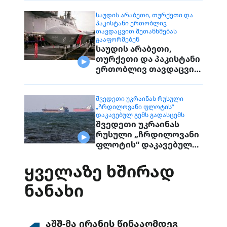
დაუკავშირდებიან
მოქალაქეებს
ᲡᲐᲣᲓᲘᲡ ᲐᲠᲐᲑᲔᲗᲘ, ᲗᲣᲠᲥᲔᲗᲘ ᲓᲐ
ᲞᲐᲙᲘᲡᲢᲐᲜᲘ ᲔᲠᲗᲝᲑᲚᲘᲕ
ᲗᲐᲕᲓᲐᲪᲕᲘᲗ ᲨᲔᲗᲐᲜᲮᲛᲔᲑᲐᲡ
ᲒᲐᲐᲤᲝᲠᲛᲔᲑᲔᲜ
საუდის არაბეთი,
თურქეთი და პაკისტანი
ერთობლივ თავდაცვით
შეთანხმებას
გააფორმებენ
ᲨᲕᲔᲓᲔᲗᲘ ᲣᲙᲠᲐᲘᲜᲐᲡ ᲠᲣᲡᲣᲚᲘ
„ᲩᲠᲓᲘᲚᲝᲕᲐᲜᲘ ᲤᲚᲝᲢᲘᲡ“
ᲓᲐᲙᲐᲕᲔᲑᲣᲚ ᲒᲔᲛᲡ ᲒᲐᲓᲐᲡᲪᲔᲛᲡ
შვედეთი უკრაინას
რუსული „ჩრდილოვანი
ფლოტის“ დაკავებულ
გემს გადასცემს
ᲧᲕᲔᲚᲐᲖᲔ ᲮᲨᲘᲠᲐᲓ
ᲜᲐᲜᲐᲮᲘ
აშშ-მა ირანის წინააღმდეგ