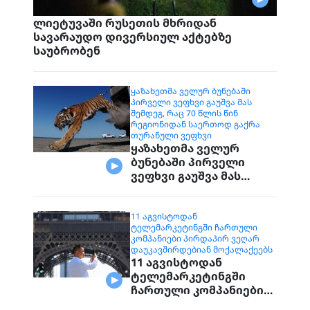
ლიეტუვაში რუსეთის მხრიდან
სავარაუდო დივერსიულ აქტებზე
საუბრობენ
ᲧᲐᲖᲐᲮᲔᲗᲛᲐ ᲕᲔᲚᲣᲠ ᲑᲣᲜᲔᲑᲐᲨᲘ
ᲞᲘᲠᲕᲔᲚᲘ ᲕᲔᲤᲮᲕᲘ ᲒᲐᲣᲨᲕᲐ ᲛᲐᲡ
ᲨᲔᲛᲓᲔᲒ, ᲠᲐᲪ 70 ᲬᲚᲘᲡ ᲬᲘᲜ
ᲠᲔᲒᲘᲝᲜᲘᲓᲐᲜ ᲡᲐᲔᲠᲗᲝᲓ ᲒᲐᲥᲠᲐ
ᲗᲣᲠᲐᲜᲣᲚᲘ ᲕᲔᲤᲮᲕᲘ
ყაზახეთმა ველურ
ბუნებაში პირველი
ვეფხვი გაუშვა მას
შემდეგ, რაც 70 წლის
წინ რეგიონიდან
საერთოდ გაქრა
11 ᲐᲒᲕᲘᲡᲢᲝᲓᲐᲜ
ᲢᲔᲚᲔᲛᲐᲠᲙᲔᲢᲘᲜᲒᲨᲘ ᲩᲐᲠᲗᲣᲚᲘ
თურანული ვეფხვი
ᲙᲝᲛᲞᲐᲜᲘᲔᲑᲘ ᲞᲘᲠᲓᲐᲞᲘᲠ ᲕᲔᲦᲐᲠ
ᲓᲐᲣᲙᲐᲕᲨᲘᲠᲓᲔᲑᲘᲐᲜ ᲛᲝᲥᲐᲚᲐᲥᲔᲔᲑᲡ
11 აგვისტოდან
ტელემარკეტინგში
ჩართული კომპანიები
პირდაპირ ვეღარ