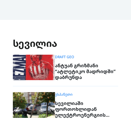
სევილია
DRAFT GEO
ანტუან გრიზმანი
“ატლეტიკო მადრიდში”
დაბრუნდა
ᲔᲡᲞᲐᲜᲔᲗᲘ
სევილიაში
ფორთოხლიდან
ელექტროენერგიის
მიღებას ცდილობენ