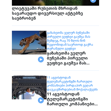
ლიეტუვაში რუსეთის მხრიდან
სავარაუდო დივერსიულ აქტებზე
საუბრობენ
ᲧᲐᲖᲐᲮᲔᲗᲛᲐ ᲕᲔᲚᲣᲠ ᲑᲣᲜᲔᲑᲐᲨᲘ
ᲞᲘᲠᲕᲔᲚᲘ ᲕᲔᲤᲮᲕᲘ ᲒᲐᲣᲨᲕᲐ ᲛᲐᲡ
ᲨᲔᲛᲓᲔᲒ, ᲠᲐᲪ 70 ᲬᲚᲘᲡ ᲬᲘᲜ
ᲠᲔᲒᲘᲝᲜᲘᲓᲐᲜ ᲡᲐᲔᲠᲗᲝᲓ ᲒᲐᲥᲠᲐ
ᲗᲣᲠᲐᲜᲣᲚᲘ ᲕᲔᲤᲮᲕᲘ
ყაზახეთმა ველურ
ბუნებაში პირველი
ვეფხვი გაუშვა მას
შემდეგ, რაც 70 წლის
წინ რეგიონიდან
საერთოდ გაქრა
11 ᲐᲒᲕᲘᲡᲢᲝᲓᲐᲜ
ᲢᲔᲚᲔᲛᲐᲠᲙᲔᲢᲘᲜᲒᲨᲘ ᲩᲐᲠᲗᲣᲚᲘ
თურანული ვეფხვი
ᲙᲝᲛᲞᲐᲜᲘᲔᲑᲘ ᲞᲘᲠᲓᲐᲞᲘᲠ ᲕᲔᲦᲐᲠ
ᲓᲐᲣᲙᲐᲕᲨᲘᲠᲓᲔᲑᲘᲐᲜ ᲛᲝᲥᲐᲚᲐᲥᲔᲔᲑᲡ
11 აგვისტოდან
ტელემარკეტინგში
ჩართული კომპანიები
პირდაპირ ვეღარ