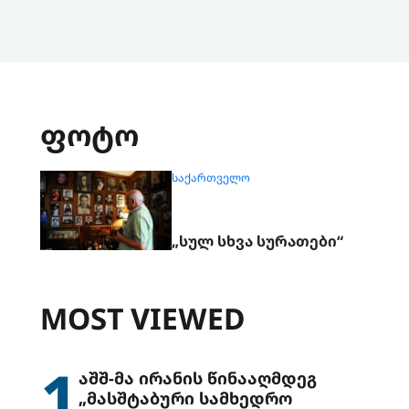
ფოტო
ᲡᲐᲥᲐᲠᲗᲕᲔᲚᲝ
„სულ სხვა სურათები“
MOST VIEWED
1
აშშ-მა ირანის წინააღმდეგ
„მასშტაბური სამხედრო