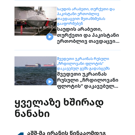
დაუკავშირდებიან
მოქალაქეებს
ᲡᲐᲣᲓᲘᲡ ᲐᲠᲐᲑᲔᲗᲘ, ᲗᲣᲠᲥᲔᲗᲘ ᲓᲐ
ᲞᲐᲙᲘᲡᲢᲐᲜᲘ ᲔᲠᲗᲝᲑᲚᲘᲕ
ᲗᲐᲕᲓᲐᲪᲕᲘᲗ ᲨᲔᲗᲐᲜᲮᲛᲔᲑᲐᲡ
ᲒᲐᲐᲤᲝᲠᲛᲔᲑᲔᲜ
საუდის არაბეთი,
თურქეთი და პაკისტანი
ერთობლივ თავდაცვით
შეთანხმებას
გააფორმებენ
ᲨᲕᲔᲓᲔᲗᲘ ᲣᲙᲠᲐᲘᲜᲐᲡ ᲠᲣᲡᲣᲚᲘ
„ᲩᲠᲓᲘᲚᲝᲕᲐᲜᲘ ᲤᲚᲝᲢᲘᲡ“
ᲓᲐᲙᲐᲕᲔᲑᲣᲚ ᲒᲔᲛᲡ ᲒᲐᲓᲐᲡᲪᲔᲛᲡ
შვედეთი უკრაინას
რუსული „ჩრდილოვანი
ფლოტის“ დაკავებულ
გემს გადასცემს
ᲧᲕᲔᲚᲐᲖᲔ ᲮᲨᲘᲠᲐᲓ
ᲜᲐᲜᲐᲮᲘ
აშშ-მა ირანის წინააღმდეგ