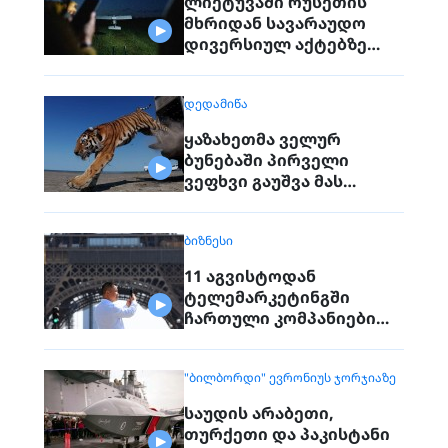
ლიეტუვაში რუსეთის
მხრიდან სავარაუდო
დივერსიულ აქტებზე
საუბრობენ
ᲓᲔᲓᲐᲛᲘᲬᲐ
ყაზახეთმა ველურ
ბუნებაში პირველი
ვეფხვი გაუშვა მას
შემდეგ, რაც 70 წლის წინ
რეგიონიდან საერთოდ
ᲑᲘᲖᲜᲔᲡᲘ
გაქრა თურანული ვეფხვი
11 აგვისტოდან
ტელემარკეტინგში
ჩართული კომპანიები
პირდაპირ ვეღარ
დაუკავშირდებიან
"ᲑᲘᲚᲑᲝᲠᲓᲘ" ᲔᲕᲠᲝᲜᲘᲣᲡ ᲯᲝᲠᲯᲘᲐᲖᲔ
მოქალაქეებს
საუდის არაბეთი,
თურქეთი და პაკისტანი