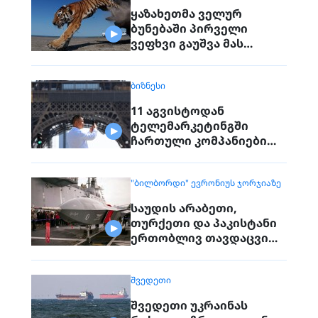
ყაზახეთმა ველურ
ბუნებაში პირველი
ვეფხვი გაუშვა მას
შემდეგ, რაც 70 წლის წინ
რეგიონიდან საერთოდ
ᲑᲘᲖᲜᲔᲡᲘ
გაქრა თურანული ვეფხვი
11 აგვისტოდან
ტელემარკეტინგში
ჩართული კომპანიები
პირდაპირ ვეღარ
დაუკავშირდებიან
"ᲑᲘᲚᲑᲝᲠᲓᲘ" ᲔᲕᲠᲝᲜᲘᲣᲡ ᲯᲝᲠᲯᲘᲐᲖᲔ
მოქალაქეებს
საუდის არაბეთი,
თურქეთი და პაკისტანი
ერთობლივ თავდაცვით
შეთანხმებას
გააფორმებენ
ᲨᲕᲔᲓᲔᲗᲘ
შვედეთი უკრაინას