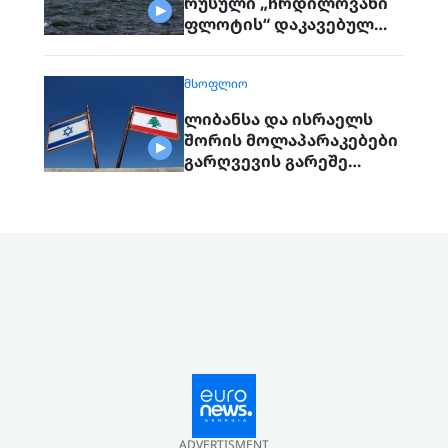
რუსული „ჩრდილოვანი
ფლოტის“ დაკავებულ
გემს გადასცემს
ᲛᲡᲝᲤᲚᲘᲝ
ლიბანსა და ისრაელს
შორის მოლაპარაკებები
გარღვევის გარეშე
დასრულდა, მხარეები
ერთმანეთს 1
სექტემბერს შეხვდებიან
ADVERTISMENT