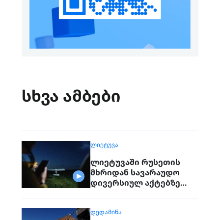
სხვა ამბები
ᲚᲘᲔᲢᲣᲕᲐ
ლიეტუვაში რუსეთის
მხრიდან სავარაუდო
დივერსიულ აქტებზე
საუბრობენ
ᲓᲔᲓᲐᲛᲘᲬᲐ