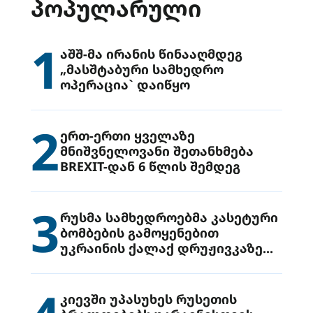
ᲞᲝᲞᲣᲚᲐᲠᲣᲚᲘ
1
აშშ-მა ირანის წინააღმდეგ
„მასშტაბური სამხედრო
ოპერაცია` დაიწყო
2
ერთ-ერთი ყველაზე
მნიშვნელოვანი შეთანხმება
BREXIT-დან 6 წლის შემდეგ
3
რუსმა სამხედროებმა კასეტური
ბომბების გამოყენებით
უკრაინის ქალაქ დრუჟივკაზე
მიიტანეს იერიში
კიევში უპასუხეს რუსეთის