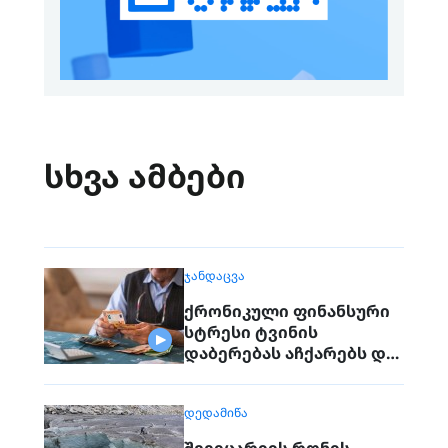
სხვა ამბები
ᲯᲐᲜᲓᲐᲪᲕᲐ
ქრონიკული ფინანსური
სტრესი ტვინის
დაბერებას აჩქარებს და
დემენციის რისკებს
ზრდის - კვლევა
ᲓᲔᲓᲐᲛᲘᲬᲐ
შვეიცარიის რონის