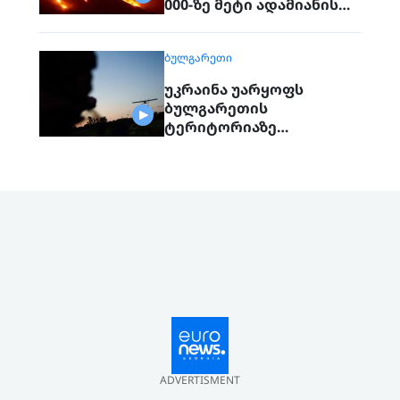
000-ზე მეტი ადამიანის
ევაკუაცია გახდა საჭირო
ᲑᲣᲚᲒᲐᲠᲔᲗᲘ
უკრაინა უარყოფს
ბულგარეთის
ტერიტორიაზე
მილსადენთან ახლოს
დრონით თავდასხმას
ADVERTISMENT