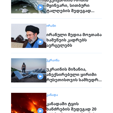
მყინვარი, სითბური
ტალღების შედეგად
სწრაფი ტემპით
მცირდება
ᲘᲠᲐᲜᲘ
ირანული მედია მოჯთაბა
ხამენეის კადრებს
ავრცელებს
ᲣᲙᲠᲐᲘᲜᲐ
უკრაინის მიზანია,
ანექსირებული ყირიმი
რუსეთისთვის სამხედრო
თვალსაზრისით
„გამოუსადეგარი“
ᲙᲐᲜᲐᲓᲐ
გახდეს
კანადაში ტყის
ხანძრების შედეგად 20