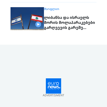
ᲛᲡᲝᲤᲚᲘᲝ
ლიბანსა და ისრაელს
შორის მოლაპარაკებები
გარღვევის გარეშე
დასრულდა, მხარეები
ერთმანეთს 1
სექტემბერს შეხვდებიან
ADVERTISMENT