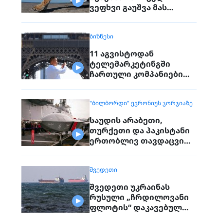
ვეფხვი გაუშვა მას
შემდეგ, რაც 70 წლის წინ
რეგიონიდან საერთოდ
ᲑᲘᲖᲜᲔᲡᲘ
გაქრა თურანული ვეფხვი
11 აგვისტოდან
ტელემარკეტინგში
ჩართული კომპანიები
პირდაპირ ვეღარ
დაუკავშირდებიან
"ᲑᲘᲚᲑᲝᲠᲓᲘ" ᲔᲕᲠᲝᲜᲘᲣᲡ ᲯᲝᲠᲯᲘᲐᲖᲔ
მოქალაქეებს
საუდის არაბეთი,
თურქეთი და პაკისტანი
ერთობლივ თავდაცვით
შეთანხმებას
გააფორმებენ
ᲨᲕᲔᲓᲔᲗᲘ
შვედეთი უკრაინას
რუსული „ჩრდილოვანი
ფლოტის“ დაკავებულ
გემს გადასცემს