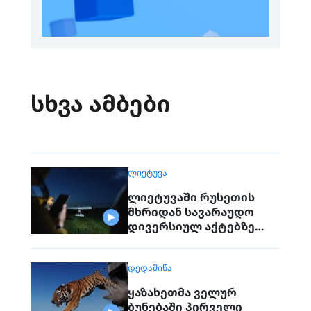
სხვა ამბები
ᲚᲘᲔᲢᲣᲕᲐ
ლიეტუვაში რუსეთის
მხრიდან სავარაუდო
დივერსიულ აქტებზე
საუბრობენ
ᲓᲔᲓᲐᲛᲘᲬᲐ
ყაზახეთმა ველურ
ბუნებაში პირველი