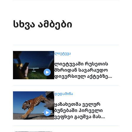
სხვა ამბები
ᲚᲘᲔᲢᲣᲕᲐ
ლიეტუვაში რუსეთის
მხრიდან სავარაუდო
დივერსიულ აქტებზე
საუბრობენ
ᲓᲔᲓᲐᲛᲘᲬᲐ
ყაზახეთმა ველურ
ბუნებაში პირველი
ვეფხვი გაუშვა მას
შემდეგ, რაც 70 წლის წინ
რეგიონიდან საერთოდ