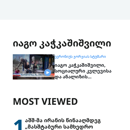
იაგო კაჭკაშიშვილი
ᲔᲕᲠᲝᲜᲘᲣᲡ ᲯᲝᲠᲯᲘᲐᲡ ᲡᲢᲣᲛᲐᲠᲘ
იაგო კაჭკაშიშვილი,
სოციალური კვლევისა
და ანალიზის
ინსტიტუტის
დირექტორი და ლელა
ბაქრაძე, გაეროს
MOST VIEWED
მოსახლეობის ფონდის
საქართველოს ოფისის
ხელმძღვანელი
1
აშშ-მა ირანის წინააღმდეგ
„მასშტაბური სამხედრო