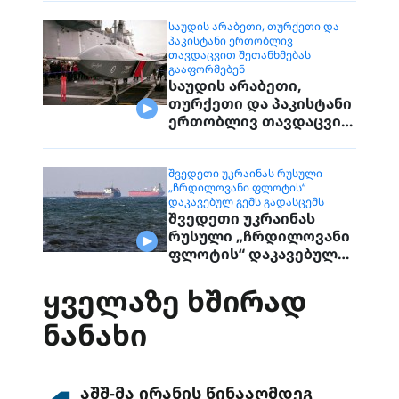
დაუკავშირდებიან
მოქალაქეებს
ᲡᲐᲣᲓᲘᲡ ᲐᲠᲐᲑᲔᲗᲘ, ᲗᲣᲠᲥᲔᲗᲘ ᲓᲐ
ᲞᲐᲙᲘᲡᲢᲐᲜᲘ ᲔᲠᲗᲝᲑᲚᲘᲕ
ᲗᲐᲕᲓᲐᲪᲕᲘᲗ ᲨᲔᲗᲐᲜᲮᲛᲔᲑᲐᲡ
ᲒᲐᲐᲤᲝᲠᲛᲔᲑᲔᲜ
საუდის არაბეთი,
თურქეთი და პაკისტანი
ერთობლივ თავდაცვით
შეთანხმებას
გააფორმებენ
ᲨᲕᲔᲓᲔᲗᲘ ᲣᲙᲠᲐᲘᲜᲐᲡ ᲠᲣᲡᲣᲚᲘ
„ᲩᲠᲓᲘᲚᲝᲕᲐᲜᲘ ᲤᲚᲝᲢᲘᲡ“
ᲓᲐᲙᲐᲕᲔᲑᲣᲚ ᲒᲔᲛᲡ ᲒᲐᲓᲐᲡᲪᲔᲛᲡ
შვედეთი უკრაინას
რუსული „ჩრდილოვანი
ფლოტის“ დაკავებულ
გემს გადასცემს
ᲧᲕᲔᲚᲐᲖᲔ ᲮᲨᲘᲠᲐᲓ
ᲜᲐᲜᲐᲮᲘ
აშშ-მა ირანის წინააღმდეგ