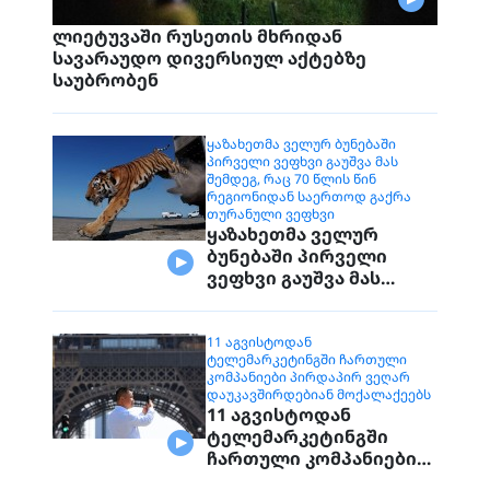
ლიეტუვაში რუსეთის მხრიდან
სავარაუდო დივერსიულ აქტებზე
საუბრობენ
ᲧᲐᲖᲐᲮᲔᲗᲛᲐ ᲕᲔᲚᲣᲠ ᲑᲣᲜᲔᲑᲐᲨᲘ
ᲞᲘᲠᲕᲔᲚᲘ ᲕᲔᲤᲮᲕᲘ ᲒᲐᲣᲨᲕᲐ ᲛᲐᲡ
ᲨᲔᲛᲓᲔᲒ, ᲠᲐᲪ 70 ᲬᲚᲘᲡ ᲬᲘᲜ
ᲠᲔᲒᲘᲝᲜᲘᲓᲐᲜ ᲡᲐᲔᲠᲗᲝᲓ ᲒᲐᲥᲠᲐ
ᲗᲣᲠᲐᲜᲣᲚᲘ ᲕᲔᲤᲮᲕᲘ
ყაზახეთმა ველურ
ბუნებაში პირველი
ვეფხვი გაუშვა მას
შემდეგ, რაც 70 წლის
წინ რეგიონიდან
საერთოდ გაქრა
11 ᲐᲒᲕᲘᲡᲢᲝᲓᲐᲜ
ᲢᲔᲚᲔᲛᲐᲠᲙᲔᲢᲘᲜᲒᲨᲘ ᲩᲐᲠᲗᲣᲚᲘ
თურანული ვეფხვი
ᲙᲝᲛᲞᲐᲜᲘᲔᲑᲘ ᲞᲘᲠᲓᲐᲞᲘᲠ ᲕᲔᲦᲐᲠ
ᲓᲐᲣᲙᲐᲕᲨᲘᲠᲓᲔᲑᲘᲐᲜ ᲛᲝᲥᲐᲚᲐᲥᲔᲔᲑᲡ
11 აგვისტოდან
ტელემარკეტინგში
ჩართული კომპანიები
პირდაპირ ვეღარ