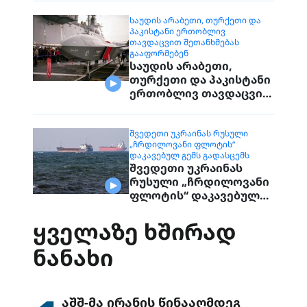
დაუკავშირდებიან
მოქალაქეებს
ᲡᲐᲣᲓᲘᲡ ᲐᲠᲐᲑᲔᲗᲘ, ᲗᲣᲠᲥᲔᲗᲘ ᲓᲐ
ᲞᲐᲙᲘᲡᲢᲐᲜᲘ ᲔᲠᲗᲝᲑᲚᲘᲕ
ᲗᲐᲕᲓᲐᲪᲕᲘᲗ ᲨᲔᲗᲐᲜᲮᲛᲔᲑᲐᲡ
ᲒᲐᲐᲤᲝᲠᲛᲔᲑᲔᲜ
საუდის არაბეთი,
თურქეთი და პაკისტანი
ერთობლივ თავდაცვით
შეთანხმებას
გააფორმებენ
ᲨᲕᲔᲓᲔᲗᲘ ᲣᲙᲠᲐᲘᲜᲐᲡ ᲠᲣᲡᲣᲚᲘ
„ᲩᲠᲓᲘᲚᲝᲕᲐᲜᲘ ᲤᲚᲝᲢᲘᲡ“
ᲓᲐᲙᲐᲕᲔᲑᲣᲚ ᲒᲔᲛᲡ ᲒᲐᲓᲐᲡᲪᲔᲛᲡ
შვედეთი უკრაინას
რუსული „ჩრდილოვანი
ფლოტის“ დაკავებულ
გემს გადასცემს
ᲧᲕᲔᲚᲐᲖᲔ ᲮᲨᲘᲠᲐᲓ
ᲜᲐᲜᲐᲮᲘ
აშშ-მა ირანის წინააღმდეგ