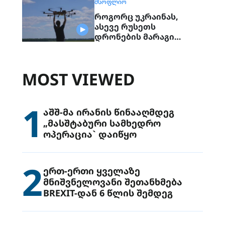
ᲛᲡᲝᲤᲚᲘᲝ
როგორც უკრაინას,
ასევე რუსეთს
დრონების მარაგი
შესაძლოა რამდენიმე
თვეში ამოეწუროს
MOST VIEWED
1
აშშ-მა ირანის წინააღმდეგ
„მასშტაბური სამხედრო
ოპერაცია` დაიწყო
2
ერთ-ერთი ყველაზე
მნიშვნელოვანი შეთანხმება
BREXIT-დან 6 წლის შემდეგ