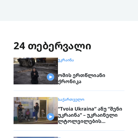
24 თებერვალი
ᲣᲙᲠᲐᲘᲜᲐ
ომის ერთწლიანი
ქრონიკა
ᲡᲐᲥᲐᲠᲗᲕᲔᲚᲝ
“Tvoia Ukraina” ანუ “შენი
უკრაინა” – უკრაინელი
ლტოლვილების
დახმარების ცენტრი
თბილისში