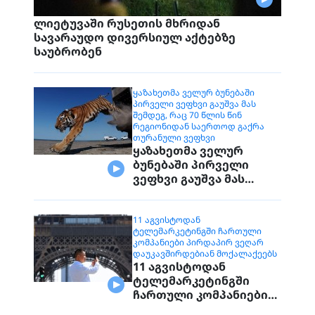
ლიეტუვაში რუსეთის მხრიდან
სავარაუდო დივერსიულ აქტებზე
საუბრობენ
ᲧᲐᲖᲐᲮᲔᲗᲛᲐ ᲕᲔᲚᲣᲠ ᲑᲣᲜᲔᲑᲐᲨᲘ
ᲞᲘᲠᲕᲔᲚᲘ ᲕᲔᲤᲮᲕᲘ ᲒᲐᲣᲨᲕᲐ ᲛᲐᲡ
ᲨᲔᲛᲓᲔᲒ, ᲠᲐᲪ 70 ᲬᲚᲘᲡ ᲬᲘᲜ
ᲠᲔᲒᲘᲝᲜᲘᲓᲐᲜ ᲡᲐᲔᲠᲗᲝᲓ ᲒᲐᲥᲠᲐ
ᲗᲣᲠᲐᲜᲣᲚᲘ ᲕᲔᲤᲮᲕᲘ
ყაზახეთმა ველურ
ბუნებაში პირველი
ვეფხვი გაუშვა მას
შემდეგ, რაც 70 წლის
წინ რეგიონიდან
საერთოდ გაქრა
11 ᲐᲒᲕᲘᲡᲢᲝᲓᲐᲜ
ᲢᲔᲚᲔᲛᲐᲠᲙᲔᲢᲘᲜᲒᲨᲘ ᲩᲐᲠᲗᲣᲚᲘ
თურანული ვეფხვი
ᲙᲝᲛᲞᲐᲜᲘᲔᲑᲘ ᲞᲘᲠᲓᲐᲞᲘᲠ ᲕᲔᲦᲐᲠ
ᲓᲐᲣᲙᲐᲕᲨᲘᲠᲓᲔᲑᲘᲐᲜ ᲛᲝᲥᲐᲚᲐᲥᲔᲔᲑᲡ
11 აგვისტოდან
ტელემარკეტინგში
ჩართული კომპანიები
პირდაპირ ვეღარ