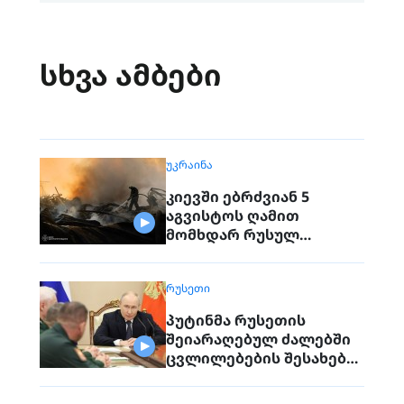
სხვა ამბები
ᲣᲙᲠᲐᲘᲜᲐ
კიევში ებრძვიან 5
აგვისტოს ღამით
მომხდარ რუსულ
თავდასხმებს
ᲠᲣᲡᲔᲗᲘ
პუტინმა რუსეთის
შეიარაღებულ ძალებში
ცვლილებების შესახებ
გამოაცხადა