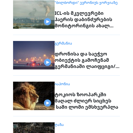
"ᲑᲘᲚᲑᲝᲠᲓᲘ" ᲔᲕᲠᲝᲜᲘᲣᲡ ᲯᲝᲠᲯᲘᲐᲖᲔ
ICL-ის მკვლევრები
ჰაერის დაბინძურების
მონიტორინგის ახალ
მოწყობილობებს ცდიან
ᲒᲔᲠᲛᲐᲜᲘᲐ
დრონისა და საეჭვო
ობიექტის გამოჩენამ
გერმანიაში ლაიფციგი/
ჰალეს აეროპორტის
მუშაობა შეაფერხა
ᲘᲐᲞᲝᲜᲘᲐ
ტოკიოს ზოოპარკში
მაღალ ძლიერ სიცხეს
სამი ლომი ემსხვერპლა
ᲦᲐᲖᲐ