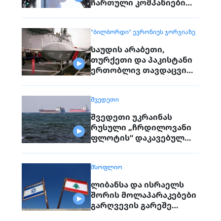
ჩართული კომპანიები
პირდაპირ ვეღარ
დაუკავშირდებიან
"ᲑᲘᲚᲑᲝᲠᲓᲘ" ᲔᲕᲠᲝᲜᲘᲣᲡ ᲯᲝᲠᲯᲘᲐᲖᲔ
მოქალაქეებს
საუდის არაბეთი,
თურქეთი და პაკისტანი
ერთობლივ თავდაცვით
შეთანხმებას
გააფორმებენ
ᲨᲕᲔᲓᲔᲗᲘ
შვედეთი უკრაინას
რუსული „ჩრდილოვანი
ფლოტის“ დაკავებულ
გემს გადასცემს
ᲛᲡᲝᲤᲚᲘᲝ
ლიბანსა და ისრაელს
შორის მოლაპარაკებები
გარღვევის გარეშე
დასრულდა, მხარეები