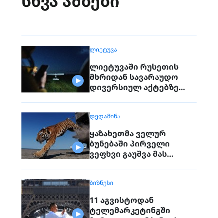
სხვა ამბები
ᲚᲘᲔᲢᲣᲕᲐ
ლიეტუვაში რუსეთის
მხრიდან სავარაუდო
დივერსიულ აქტებზე
საუბრობენ
ᲓᲔᲓᲐᲛᲘᲬᲐ
ყაზახეთმა ველურ
ბუნებაში პირველი
ვეფხვი გაუშვა მას
შემდეგ, რაც 70 წლის წინ
რეგიონიდან საერთოდ
ᲑᲘᲖᲜᲔᲡᲘ
გაქრა თურანული ვეფხვი
11 აგვისტოდან
ტელემარკეტინგში