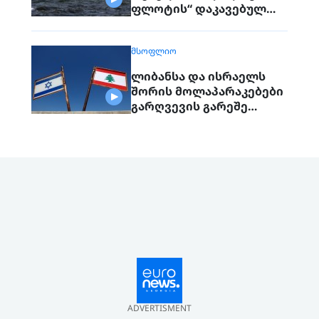
ფლოტის“ დაკავებულ
გემს გადასცემს
ᲛᲡᲝᲤᲚᲘᲝ
ლიბანსა და ისრაელს
შორის მოლაპარაკებები
გარღვევის გარეშე
დასრულდა, მხარეები
ერთმანეთს 1
სექტემბერს შეხვდებიან
ADVERTISMENT