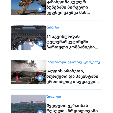
ყაზახეთმა ველურ
ბუნებაში პირველი
ვეფხვი გაუშვა მას
შემდეგ, რაც 70 წლის წინ
რეგიონიდან საერთოდ
ᲑᲘᲖᲜᲔᲡᲘ
გაქრა თურანული ვეფხვი
11 აგვისტოდან
ტელემარკეტინგში
ჩართული კომპანიები
პირდაპირ ვეღარ
დაუკავშირდებიან
"ᲑᲘᲚᲑᲝᲠᲓᲘ" ᲔᲕᲠᲝᲜᲘᲣᲡ ᲯᲝᲠᲯᲘᲐᲖᲔ
მოქალაქეებს
საუდის არაბეთი,
თურქეთი და პაკისტანი
ერთობლივ თავდაცვით
შეთანხმებას
გააფორმებენ
ᲨᲕᲔᲓᲔᲗᲘ
შვედეთი უკრაინას
რუსული „ჩრდილოვანი