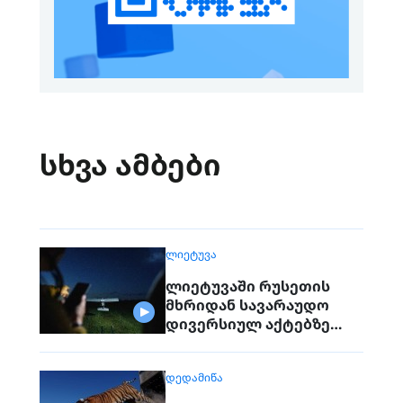
სხვა ამბები
ᲚᲘᲔᲢᲣᲕᲐ
ლიეტუვაში რუსეთის
მხრიდან სავარაუდო
დივერსიულ აქტებზე
საუბრობენ
ᲓᲔᲓᲐᲛᲘᲬᲐ