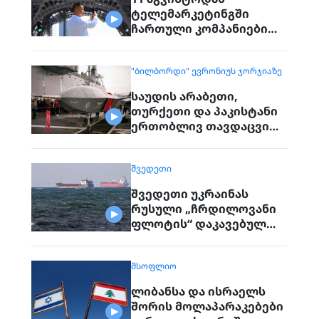
ტელემარკეტინგში
ჩართული კომპანიები
პირდაპირ ვეღარ
დაუკავშირდებიან
"ᲑᲘᲚᲑᲝᲠᲓᲘ" ᲔᲕᲠᲝᲜᲘᲣᲡ ᲯᲝᲠᲯᲘᲐᲖᲔ
მოქალაქეებს
საუდის არაბეთი,
თურქეთი და პაკისტანი
ერთობლივ თავდაცვით
შეთანხმებას
გააფორმებენ
ᲨᲕᲔᲓᲔᲗᲘ
შვედეთი უკრაინას
რუსული „ჩრდილოვანი
ფლოტის“ დაკავებულ
გემს გადასცემს
ᲛᲡᲝᲤᲚᲘᲝ
ლიბანსა და ისრაელს
შორის მოლაპარაკებები