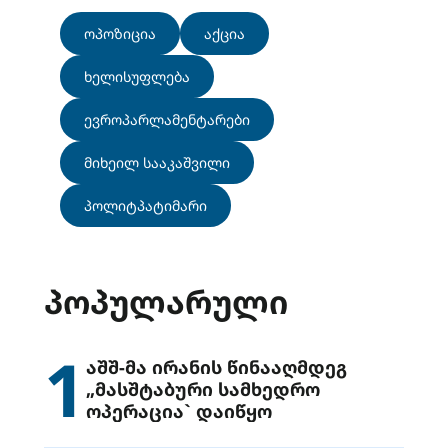
ოპოზიცია
აქცია
ხელისუფლება
ევროპარლამენტარები
მიხეილ სააკაშვილი
პოლიტპატიმარი
ᲞᲝᲞᲣᲚᲐᲠᲣᲚᲘ
1
აშშ-მა ირანის წინააღმდეგ
„მასშტაბური სამხედრო
ოპერაცია` დაიწყო