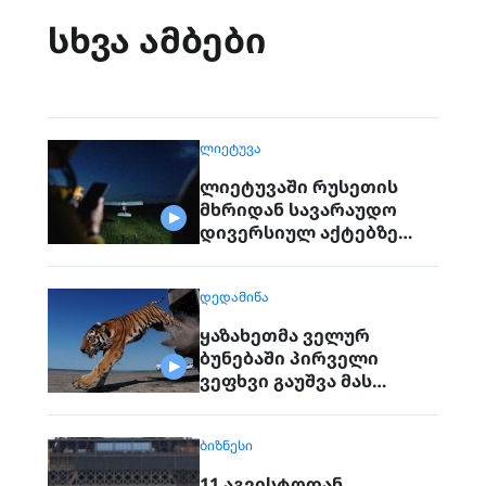
სხვა ამბები
ᲚᲘᲔᲢᲣᲕᲐ
ლიეტუვაში რუსეთის
მხრიდან სავარაუდო
დივერსიულ აქტებზე
საუბრობენ
ᲓᲔᲓᲐᲛᲘᲬᲐ
ყაზახეთმა ველურ
ბუნებაში პირველი
ვეფხვი გაუშვა მას
შემდეგ, რაც 70 წლის წინ
რეგიონიდან საერთოდ
ᲑᲘᲖᲜᲔᲡᲘ
გაქრა თურანული ვეფხვი
11 აგვისტოდან