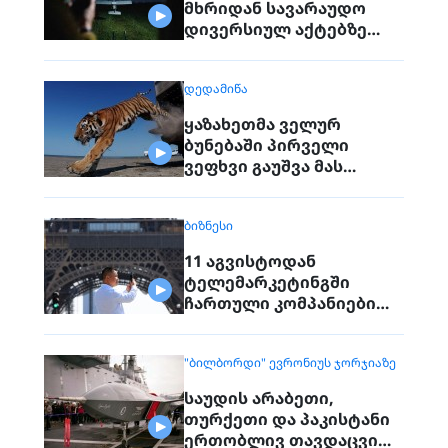
მხრიდან სავარაუდო
დივერსიულ აქტებზე
საუბრობენ
ᲓᲔᲓᲐᲛᲘᲬᲐ
ყაზახეთმა ველურ
ბუნებაში პირველი
ვეფხვი გაუშვა მას
შემდეგ, რაც 70 წლის წინ
რეგიონიდან საერთოდ
ᲑᲘᲖᲜᲔᲡᲘ
გაქრა თურანული ვეფხვი
11 აგვისტოდან
ტელემარკეტინგში
ჩართული კომპანიები
პირდაპირ ვეღარ
დაუკავშირდებიან
"ᲑᲘᲚᲑᲝᲠᲓᲘ" ᲔᲕᲠᲝᲜᲘᲣᲡ ᲯᲝᲠᲯᲘᲐᲖᲔ
მოქალაქეებს
საუდის არაბეთი,
თურქეთი და პაკისტანი
ერთობლივ თავდაცვით