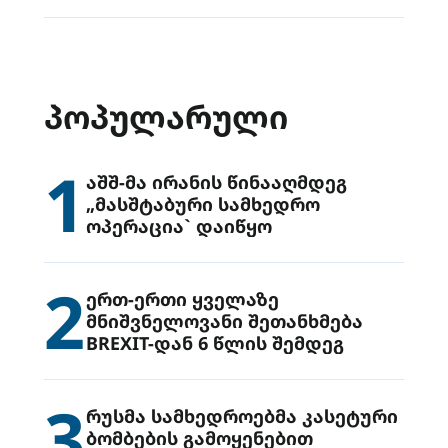
ᲞᲝᲞᲣᲚᲐᲠᲣᲚᲘ
1
აშშ-მა ირანის წინააღმდეგ
„მასშტაბური სამხედრო
ოპერაცია` დაიწყო
2
ერთ-ერთი ყველაზე
მნიშვნელოვანი შეთანხმება
BREXIT-დან 6 წლის შემდეგ
3
რუსმა სამხედროებმა კასეტური
ბომბების გამოყენებით