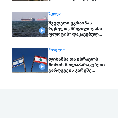
შეთანხმებას
გააფორმებენ
ᲨᲕᲔᲓᲔᲗᲘ
შვედეთი უკრაინას
რუსული „ჩრდილოვანი
ფლოტის“ დაკავებულ
გემს გადასცემს
ᲛᲡᲝᲤᲚᲘᲝ
ლიბანსა და ისრაელს
შორის მოლაპარაკებები
გარღვევის გარეშე
დასრულდა, მხარეები
ერთმანეთს 1
სექტემბერს შეხვდებიან