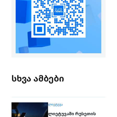
სხვა ამბები
ᲚᲘᲔᲢᲣᲕᲐ
ლიეტუვაში რუსეთის