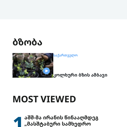
ბზობა
ᲡᲐᲥᲐᲠᲗᲕᲔᲚᲝ
კოლხური ბზის ამბავი
MOST VIEWED
1
აშშ-მა ირანის წინააღმდეგ
„მასშტაბური სამხედრო