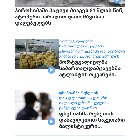
ჰიროსიმაში პატივი მიაგეს 81 წლის წინ,
ატომური იარაღით დაბომბვისას
დაღუპულებს
ᲞᲝᲠᲢᲣᲒᲐᲚᲘᲔᲚᲛᲐ
ᲡᲐᲛᲐᲠᲗᲐᲚᲓᲐᲛᲪᲐᲕᲔᲑᲛᲐ
ᲐᲢᲚᲐᲜᲢᲘᲡ ᲝᲙᲔᲐᲜᲔᲨᲘ ᲓᲐᲙᲐᲕᲔᲑᲣᲚᲘ
ᲒᲔᲛᲘᲓᲐᲜ 5ᲙᲒ. ᲙᲝᲙᲐᲘᲜᲘ ᲐᲛᲝᲘᲦᲔᲡ
პორტუგალიელმა
სამართალდამცავებმა
ატლანტის ოკეანეში
დაკავებული გემიდან
5კგ. კოკაინი ამოიღეს
ᲤᲮᲔᲜᲘᲐᲜᲛᲐ ᲠᲣᲡᲔᲗᲘᲡ
ᲓᲐᲡᲐᲕᲚᲔᲗᲘᲗ ᲡᲐᲙᲣᲗᲐᲠᲘ
ᲑᲐᲚᲘᲡᲢᲘᲙᲣᲠᲘ ᲠᲐᲙᲔᲢᲔᲑᲘᲡ
ᲒᲐᲜᲚᲐᲒᲔᲑᲐ ᲓᲐᲘᲬᲧᲝ
ფხენიანმა რუსეთის
დასავლეთით საკუთარი
ბალისტიკური
რაკეტების განლაგება
დაიწყო