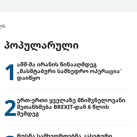
ელს
ᲞᲝᲞᲣᲚᲐᲠᲣᲚᲘ
1
აშშ-მა ირანის წინააღმდეგ
„მასშტაბური სამხედრო ოპერაცია`
დაიწყო
2
ერთ-ერთი ყველაზე მნიშვნელოვანი
შეთანხმება BREXIT-დან 6 წლის
შემდეგ
რუსმა სამხედროებმა კასეტური