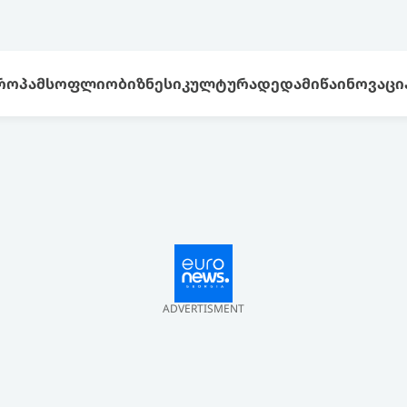
ᲠᲝᲞᲐ
ᲛᲡᲝᲤᲚᲘᲝ
ᲑᲘᲖᲜᲔᲡᲘ
ᲙᲣᲚᲢᲣᲠᲐ
ᲓᲔᲓᲐᲛᲘᲬᲐ
ᲘᲜᲝᲕᲐᲪᲘ
ADVERTISMENT