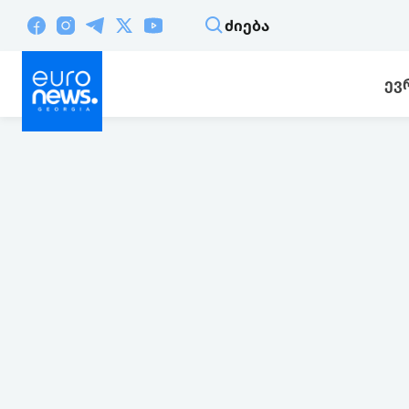
ᲫᲘᲔᲑᲐ
ᲔᲕ