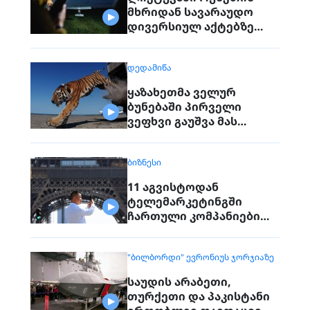
მხრიდან სავარაუდო
დივერსიულ აქტებზე
საუბრობენ
ᲓᲔᲓᲐᲛᲘᲬᲐ
ყაზახეთმა ველურ
ბუნებაში პირველი
ვეფხვი გაუშვა მას
შემდეგ, რაც 70 წლის წინ
რეგიონიდან საერთოდ
ᲑᲘᲖᲜᲔᲡᲘ
გაქრა თურანული ვეფხვი
11 აგვისტოდან
ტელემარკეტინგში
ჩართული კომპანიები
პირდაპირ ვეღარ
დაუკავშირდებიან
"ᲑᲘᲚᲑᲝᲠᲓᲘ" ᲔᲕᲠᲝᲜᲘᲣᲡ ᲯᲝᲠᲯᲘᲐᲖᲔ
მოქალაქეებს
საუდის არაბეთი,
თურქეთი და პაკისტანი