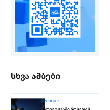
სხვა ამბები
ᲚᲘᲔᲢᲣᲕᲐ
ლიეტუვაში რუსეთის