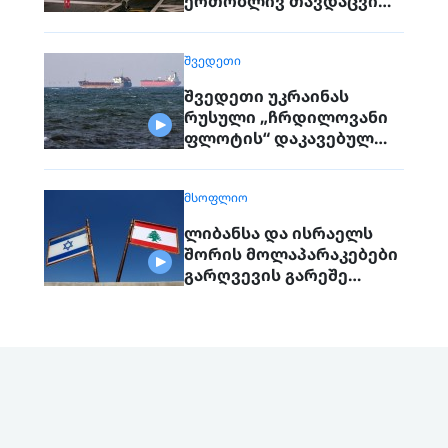
ერთობლივ თავდაცვით
შეთანხმებას
გააფორმებენ
ᲨᲕᲔᲓᲔᲗᲘ
შვედეთი უკრაინას
რუსული „ჩრდილოვანი
ფლოტის“ დაკავებულ
გემს გადასცემს
ᲛᲡᲝᲤᲚᲘᲝ
ლიბანსა და ისრაელს
შორის მოლაპარაკებები
გარღვევის გარეშე
დასრულდა, მხარეები
ერთმანეთს 1
სექტემბერს შეხვდებიან