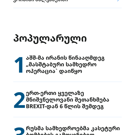
ᲞᲝᲞᲣᲚᲐᲠᲣᲚᲘ
1
აშშ-მა ირანის წინააღმდეგ
„მასშტაბური სამხედრო
ოპერაცია` დაიწყო
2
ერთ-ერთი ყველაზე
მნიშვნელოვანი შეთანხმება
BREXIT-დან 6 წლის შემდეგ
3
რუსმა სამხედროებმა კასეტური
ბომბების გამოყენებით