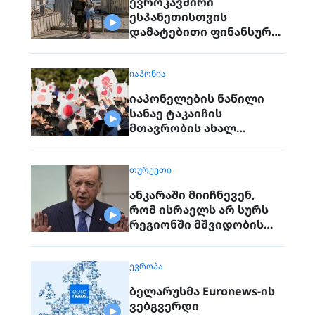
ევროკავშირი
ესპანეთისთვის
დამატებითი ფინანსური
დახმარების გადაცემას
განიხილავს
ᲘᲐᲞᲝᲜᲘᲐ
იაპონელების ნაწილი
სანაე ტაკაიჩის
მთავრობის ახალ
უსაფრთხოებით
პოლიტიკას
ᲗᲣᲠᲥᲔᲗᲘ
აპროტესტებს
ანკარაში მიიჩნევენ,
რომ ისრაელს არ სურს
რეგიონში მშვიდობის
მიღწევა
ᲔᲕᲠᲝᲞᲐ
ბელარუსმა Euronews-ის
ვებგვერდი