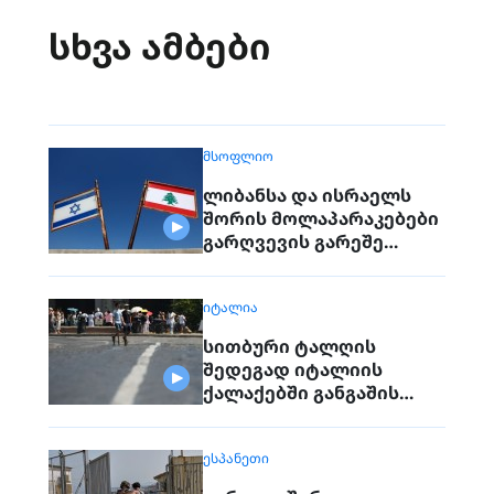
სხვა ამბები
ᲛᲡᲝᲤᲚᲘᲝ
ლიბანსა და ისრაელს
შორის მოლაპარაკებები
გარღვევის გარეშე
დასრულდა, მხარეები
ერთმანეთს 1
ᲘᲢᲐᲚᲘᲐ
სექტემბერს შეხვდებიან
სითბური ტალღის
შედეგად იტალიის
ქალაქებში განგაშის
წითელი დონე
მოქმედებს
ᲔᲡᲞᲐᲜᲔᲗᲘ