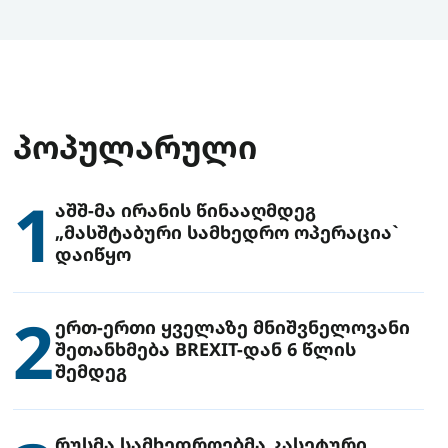
ᲞᲝᲞᲣᲚᲐᲠᲣᲚᲘ
1
აშშ-მა ირანის წინააღმდეგ
„მასშტაბური სამხედრო ოპერაცია`
დაიწყო
2
ერთ-ერთი ყველაზე მნიშვნელოვანი
შეთანხმება BREXIT-დან 6 წლის
შემდეგ
რუსმა სამხედროებმა კასეტური