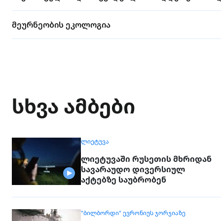
მეურნეობის ეკოლოგია
სხვა ამბები
ᲚᲘᲔᲢᲣᲕᲐ
ლიეტუვაში რუსეთის მხრიდან
სავარაუდო დივერსიულ
აქტებზე საუბრობენ
"ᲑᲘᲚᲑᲝᲠᲓᲘ" ᲔᲕᲠᲝᲜᲘᲣᲡ ᲯᲝᲠᲯᲘᲐᲖᲔ