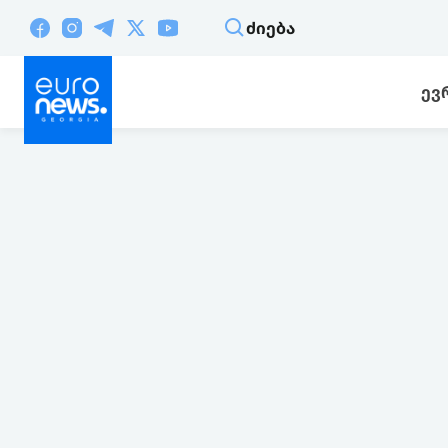
ᲫᲘᲔᲑᲐ
ᲔᲕ