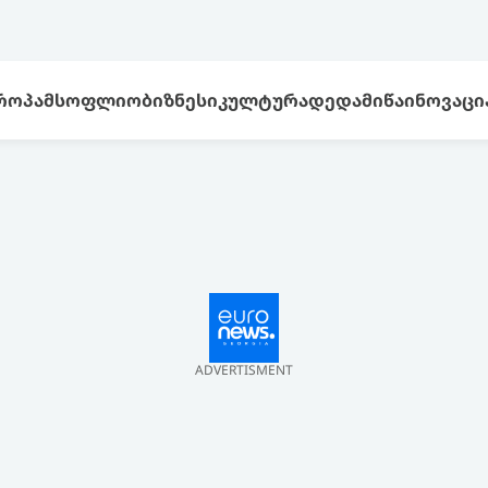
ᲠᲝᲞᲐ
ᲛᲡᲝᲤᲚᲘᲝ
ᲑᲘᲖᲜᲔᲡᲘ
ᲙᲣᲚᲢᲣᲠᲐ
ᲓᲔᲓᲐᲛᲘᲬᲐ
ᲘᲜᲝᲕᲐᲪᲘ
ADVERTISMENT