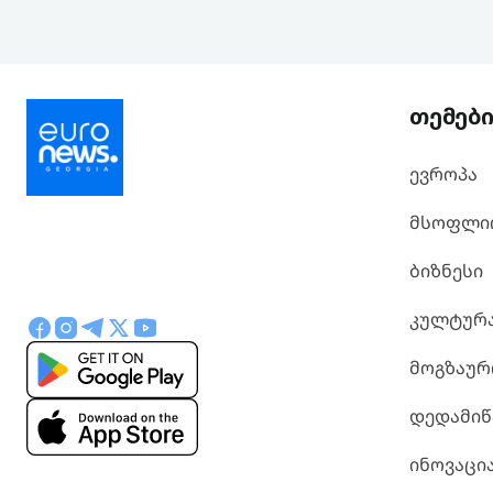
თემებ
ევროპა
მსოფლი
ბიზნესი
კულტურ
მოგზაურ
დედამიწ
ინოვაცი