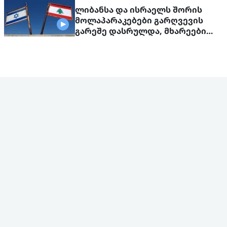
ლიბანსა და ისრაელს შორის
მოლაპარაკებები გარღვევის
გარეშე დასრულდა, მხარეები
ერთმანეთს 1 სექტემბერს
შეხვდებიან