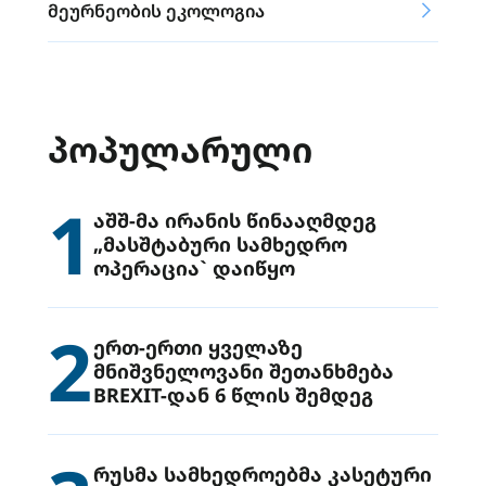
მეურნეობის ეკოლოგია
ᲞᲝᲞᲣᲚᲐᲠᲣᲚᲘ
1
აშშ-მა ირანის წინააღმდეგ
„მასშტაბური სამხედრო
ოპერაცია` დაიწყო
2
ერთ-ერთი ყველაზე
მნიშვნელოვანი შეთანხმება
BREXIT-დან 6 წლის შემდეგ
რუსმა სამხედროებმა კასეტური