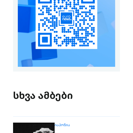
სხვა ამბები
ᲘᲐᲞᲝᲜᲘᲐ