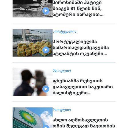
ჰიროსიმაში პატივი
მიაგეს 81 წლის წინ,
ატომური იარაღით
დაბომბვისას
დაღუპულებს
ᲞᲝᲠᲢᲣᲒᲐᲚᲘᲐ
პორტუგალიელმა
სამართალდამცავებმა
ატლანტის ოკეანეში
დაკავებული გემიდან
5კგ. კოკაინი ამოიღეს
ᲛᲡᲝᲤᲚᲘᲝ
ფხენიანმა რუსეთის
დასავლეთით საკუთარი
ბალისტიკური
რაკეტების განლაგება
დაიწყო
ᲛᲡᲝᲤᲚᲘᲝ
ახლო აღმოსავლეთის
ომის შედეგად ნავთობის