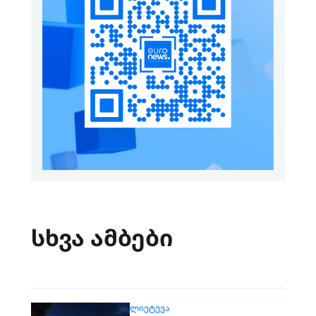
სხვა ამბები
ᲚᲘᲔᲢᲣᲕᲐ