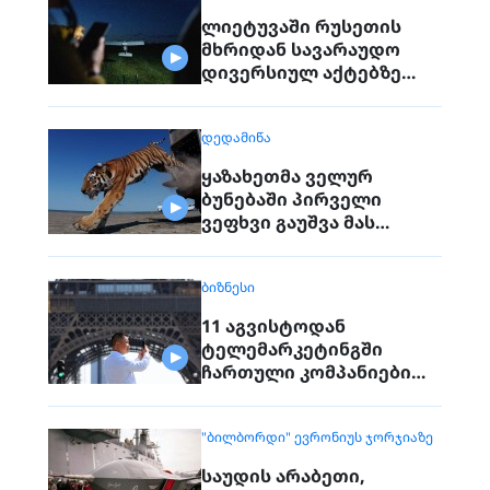
ლიეტუვაში რუსეთის
მხრიდან სავარაუდო
დივერსიულ აქტებზე
საუბრობენ
ᲓᲔᲓᲐᲛᲘᲬᲐ
ყაზახეთმა ველურ
ბუნებაში პირველი
ვეფხვი გაუშვა მას
შემდეგ, რაც 70 წლის წინ
რეგიონიდან საერთოდ
ᲑᲘᲖᲜᲔᲡᲘ
გაქრა თურანული ვეფხვი
11 აგვისტოდან
ტელემარკეტინგში
ჩართული კომპანიები
პირდაპირ ვეღარ
დაუკავშირდებიან
"ᲑᲘᲚᲑᲝᲠᲓᲘ" ᲔᲕᲠᲝᲜᲘᲣᲡ ᲯᲝᲠᲯᲘᲐᲖᲔ
მოქალაქეებს
საუდის არაბეთი,