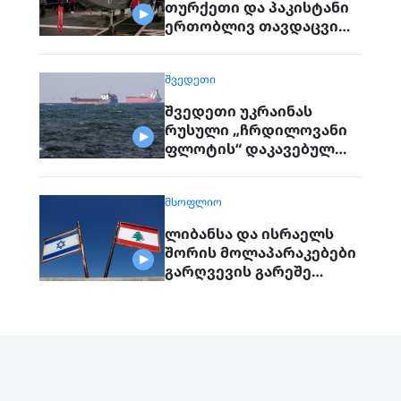
თურქეთი და პაკისტანი
ერთობლივ თავდაცვით
შეთანხმებას
გააფორმებენ
ᲨᲕᲔᲓᲔᲗᲘ
შვედეთი უკრაინას
რუსული „ჩრდილოვანი
ფლოტის“ დაკავებულ
გემს გადასცემს
ᲛᲡᲝᲤᲚᲘᲝ
ლიბანსა და ისრაელს
შორის მოლაპარაკებები
გარღვევის გარეშე
დასრულდა, მხარეები
ერთმანეთს 1
სექტემბერს შეხვდებიან