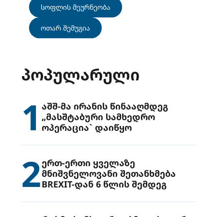
სოფლის მეურნეობა
ოთარ შემუგია
ᲞᲝᲞᲣᲚᲐᲠᲣᲚᲘ
1
აშშ-მა ირანის წინააღმდეგ
„მასშტაბური სამხედრო
ოპერაცია` დაიწყო
2
ერთ-ერთი ყველაზე
მნიშვნელოვანი შეთანხმება
BREXIT-დან 6 წლის შემდეგ