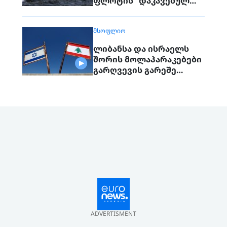
ფლოტის“ დაკავებულ
გემს გადასცემს
ᲛᲡᲝᲤᲚᲘᲝ
ლიბანსა და ისრაელს
შორის მოლაპარაკებები
გარღვევის გარეშე
დასრულდა, მხარეები
ერთმანეთს 1
სექტემბერს შეხვდებიან
ADVERTISMENT