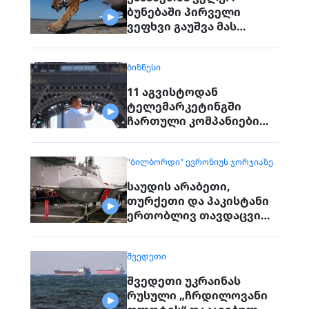
ბუნებაში პირველი
ვეფხვი გაუშვა მას
შემდეგ, რაც 70 წლის წინ
რეგიონიდან საერთოდ
ᲑᲘᲖᲜᲔᲡᲘ
გაქრა თურანული ვეფხვი
11 აგვისტოდან
ტელემარკეტინგში
ჩართული კომპანიები
პირდაპირ ვეღარ
დაუკავშირდებიან
"ᲑᲘᲚᲑᲝᲠᲓᲘ" ᲔᲕᲠᲝᲜᲘᲣᲡ ᲯᲝᲠᲯᲘᲐᲖᲔ
მოქალაქეებს
საუდის არაბეთი,
თურქეთი და პაკისტანი
ერთობლივ თავდაცვით
შეთანხმებას
გააფორმებენ
ᲨᲕᲔᲓᲔᲗᲘ
შვედეთი უკრაინას
რუსული „ჩრდილოვანი