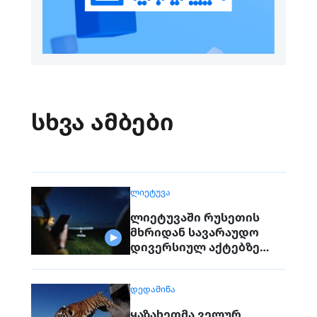
სხვა ამბები
ᲚᲘᲔᲢᲣᲕᲐ
ლიეტუვაში რუსეთის
მხრიდან სავარაუდო
დივერსიულ აქტებზე
საუბრობენ
ᲓᲔᲓᲐᲛᲘᲬᲐ
ყაზახეთმა ველურ