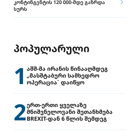
კონტინგენტის 120 000-მდე გაზრდა
სურს
ᲞᲝᲞᲣᲚᲐᲠᲣᲚᲘ
1
აშშ-მა ირანის წინააღმდეგ
„მასშტაბური სამხედრო
ოპერაცია` დაიწყო
2
ერთ-ერთი ყველაზე
მნიშვნელოვანი შეთანხმება
BREXIT-დან 6 წლის შემდეგ