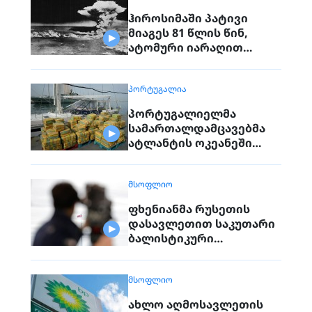
ჰიროსიმაში პატივი
მიაგეს 81 წლის წინ,
ატომური იარაღით
დაბომბვისას
დაღუპულებს
ᲞᲝᲠᲢᲣᲒᲐᲚᲘᲐ
პორტუგალიელმა
სამართალდამცავებმა
ატლანტის ოკეანეში
დაკავებული გემიდან
5კგ. კოკაინი ამოიღეს
ᲛᲡᲝᲤᲚᲘᲝ
ფხენიანმა რუსეთის
დასავლეთით საკუთარი
ბალისტიკური
რაკეტების განლაგება
დაიწყო
ᲛᲡᲝᲤᲚᲘᲝ
ახლო აღმოსავლეთის