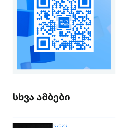
სხვა ამბები
ᲘᲐᲞᲝᲜᲘᲐ