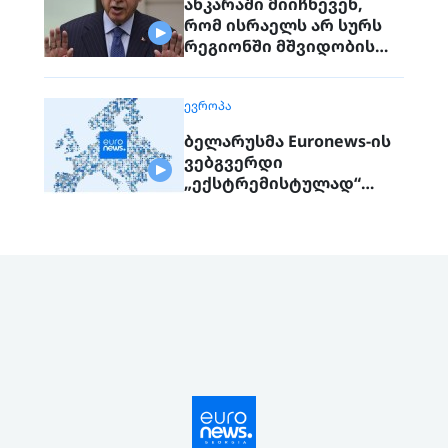
ანკარაში მიიჩნევენ,
რომ ისრაელს არ სურს
რეგიონში მშვიდობის
მიღწევა
ᲔᲕᲠᲝᲞᲐ
ბელარუსმა Euronews-ის
ვებგვერდი
„ექსტრემისტულად“
გამოაცხადა