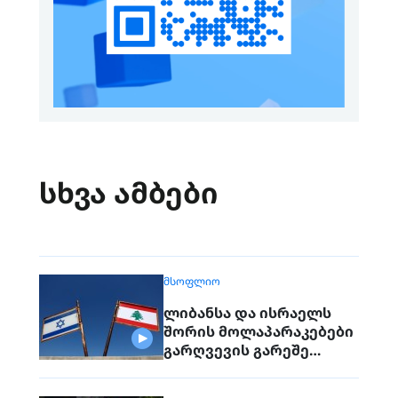
სხვა ამბები
ᲛᲡᲝᲤᲚᲘᲝ
ლიბანსა და ისრაელს
შორის მოლაპარაკებები
გარღვევის გარეშე
დასრულდა, მხარეები
ერთმანეთს 1