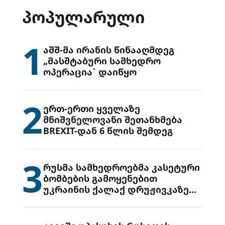
ᲞᲝᲞᲣᲚᲐᲠᲣᲚᲘ
1
აშშ-მა ირანის წინააღმდეგ
„მასშტაბური სამხედრო
ოპერაცია` დაიწყო
2
ერთ-ერთი ყველაზე
მნიშვნელოვანი შეთანხმება
BREXIT-დან 6 წლის შემდეგ
3
რუსმა სამხედროებმა კასეტური
ბომბების გამოყენებით
უკრაინის ქალაქ დრუჟივკაზე
მიიტანეს იერიში