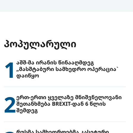
ᲞᲝᲞᲣᲚᲐᲠᲣᲚᲘ
1
აშშ-მა ირანის წინააღმდეგ
„მასშტაბური სამხედრო ოპერაცია`
დაიწყო
2
ერთ-ერთი ყველაზე მნიშვნელოვანი
შეთანხმება BREXIT-დან 6 წლის
შემდეგ
რუსმა სამხედროებმა კასეტური