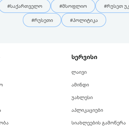
#საქართველო
#მსოფლიო
#რუსეთ უკ
#რუსეთი
#პოლიტიკა
ი
სერვისი
ლაივი
ო
ამინდი
უახლესი
ა
აპლიკაციები
ობა
სიახლეების გამოწერა