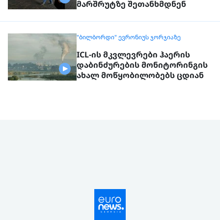
მარშრუტზე შეთანხმდნენ
"ᲑᲘᲚᲑᲝᲠᲓᲘ" ᲔᲕᲠᲝᲜᲘᲣᲡ ᲯᲝᲠᲯᲘᲐᲖᲔ
ICL-ის მკვლევრები ჰაერის
დაბინძურების მონიტორინგის
ახალ მოწყობილობებს ცდიან