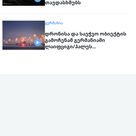
თავდასხმებს
ᲒᲔᲠᲛᲐᲜᲘᲐ
დრონისა და საეჭვო ობიექტის
გამოჩენამ გერმანიაში
ლაიფციგი/ჰალეს
აეროპორტის მუშაობა
შეაფერხა