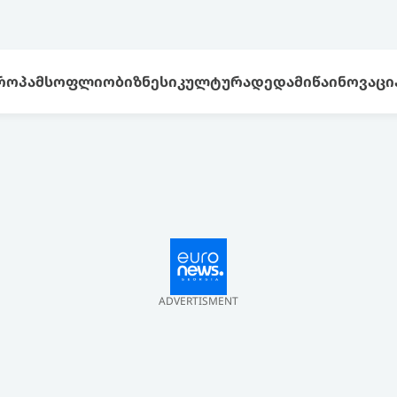
ᲠᲝᲞᲐ
ᲛᲡᲝᲤᲚᲘᲝ
ᲑᲘᲖᲜᲔᲡᲘ
ᲙᲣᲚᲢᲣᲠᲐ
ᲓᲔᲓᲐᲛᲘᲬᲐ
ᲘᲜᲝᲕᲐᲪᲘ
ADVERTISMENT