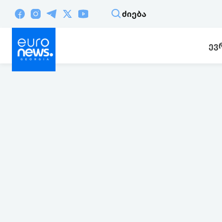
ᲫᲘᲔᲑᲐ
ᲔᲕ