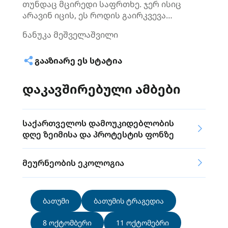
თუნდაც მცირედი საფრთხე. ჯერ ისიც
არავინ იცის, ეს როდის გაირკვევა…
ნანუკა მეშველაშვილი
ᲒᲐᲐᲖᲘᲐᲠᲔ ᲔᲡ ᲡᲢᲐᲢᲘᲐ
დაკავშირებული ამბები
საქართველოს დამოუკიდებლობის
დღე ზეიმისა და პროტესტის ფონზე
მეურნეობის ეკოლოგია
ბათუმი
ბათუმის ტრაგედია
8 ოქტომბერი
11 ოქტომებრი