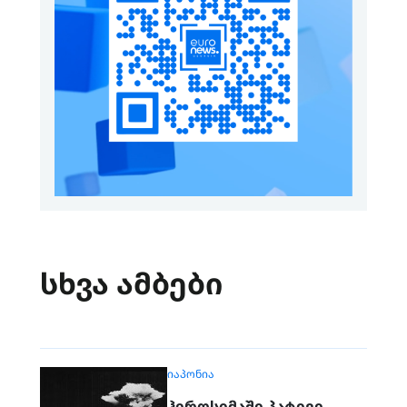
სხვა ამბები
ᲘᲐᲞᲝᲜᲘᲐ
ჰიროსიმაში პატივი