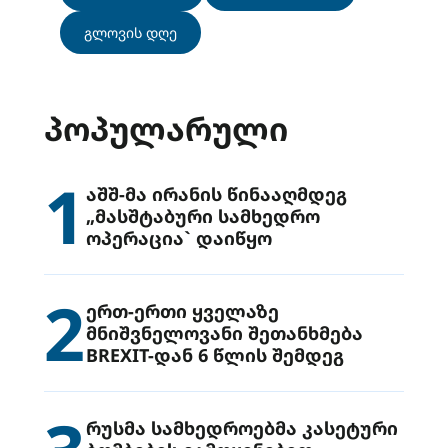
გლოვის დღე
ᲞᲝᲞᲣᲚᲐᲠᲣᲚᲘ
1
აშშ-მა ირანის წინააღმდეგ
„მასშტაბური სამხედრო
ოპერაცია` დაიწყო
2
ერთ-ერთი ყველაზე
მნიშვნელოვანი შეთანხმება
BREXIT-დან 6 წლის შემდეგ
რუსმა სამხედროებმა კასეტური