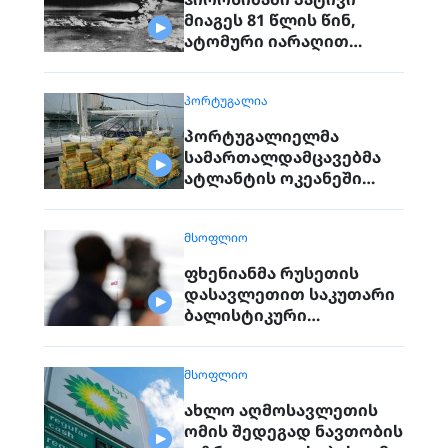
მიაგეს 81 წლის წინ,
ატომური იარაღით
დაბომბვისას
დაღუპულებს
ᲞᲝᲠᲢᲣᲒᲐᲚᲘᲐ
პორტუგალიელმა
სამართალდამცავებმა
ატლანტის ოკეანეში
დაკავებული გემიდან
5კგ. კოკაინი ამოიღეს
ᲛᲡᲝᲤᲚᲘᲝ
ფხენიანმა რუსეთის
დასავლეთით საკუთარი
ბალისტიკური
რაკეტების განლაგება
დაიწყო
ᲛᲡᲝᲤᲚᲘᲝ
ახლო აღმოსავლეთის
ომის შედეგად ნავთობის