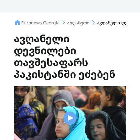
Euronews Georgia
ავღანეთი
ავღანელი დევნილე
ავღანელი
დევნილები
თავშესაფარს
პაკისტანში ეძებენ