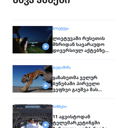
ᲚᲘᲔᲢᲣᲕᲐ
ლიეტუვაში რუსეთის
მხრიდან სავარაუდო
დივერსიულ აქტებზე
საუბრობენ
ᲓᲔᲓᲐᲛᲘᲬᲐ
ყაზახეთმა ველურ
ბუნებაში პირველი
ვეფხვი გაუშვა მას
შემდეგ, რაც 70 წლის წინ
რეგიონიდან საერთოდ
ᲑᲘᲖᲜᲔᲡᲘ
გაქრა თურანული ვეფხვი
11 აგვისტოდან
ტელემარკეტინგში