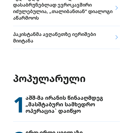
დასაბრუნებლად ევროკავშირი
იძულებულია, „თალიბანთან“ დიალოგი
აწარმოოს
პაკისტანმა ავღანეთზე იერიშები
მიიტანა
ᲞᲝᲞᲣᲚᲐᲠᲣᲚᲘ
1
აშშ-მა ირანის წინააღმდეგ
„მასშტაბური სამხედრო
ოპერაცია` დაიწყო
ერთ-ერთი ყველაზე