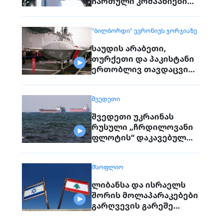
ჩართული კომპანიები
პირდაპირ ვეღარ
დაუკავშირდებიან
"ᲑᲘᲚᲑᲝᲠᲓᲘ" ᲔᲕᲠᲝᲜᲘᲣᲡ ᲯᲝᲠᲯᲘᲐᲖᲔ
მოქალაქეებს
საუდის არაბეთი,
თურქეთი და პაკისტანი
ერთობლივ თავდაცვით
შეთანხმებას
გააფორმებენ
ᲨᲕᲔᲓᲔᲗᲘ
შვედეთი უკრაინას
რუსული „ჩრდილოვანი
ფლოტის“ დაკავებულ
გემს გადასცემს
ᲛᲡᲝᲤᲚᲘᲝ
ლიბანსა და ისრაელს
შორის მოლაპარაკებები
გარღვევის გარეშე
დასრულდა, მხარეები