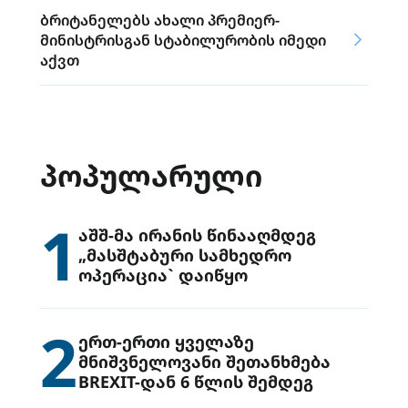
ბრიტანელებს ახალი პრემიერ-
მინისტრისგან სტაბილურობის იმედი
აქვთ
ᲞᲝᲞᲣᲚᲐᲠᲣᲚᲘ
1
აშშ-მა ირანის წინააღმდეგ
„მასშტაბური სამხედრო
ოპერაცია` დაიწყო
2
ერთ-ერთი ყველაზე
მნიშვნელოვანი შეთანხმება
BREXIT-დან 6 წლის შემდეგ