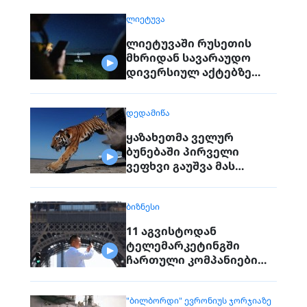
ᲚᲘᲔᲢᲣᲕᲐ
ლიეტუვაში რუსეთის
მხრიდან სავარაუდო
დივერსიულ აქტებზე
საუბრობენ
ᲓᲔᲓᲐᲛᲘᲬᲐ
ყაზახეთმა ველურ
ბუნებაში პირველი
ვეფხვი გაუშვა მას
შემდეგ, რაც 70 წლის წინ
რეგიონიდან საერთოდ
ᲑᲘᲖᲜᲔᲡᲘ
გაქრა თურანული ვეფხვი
11 აგვისტოდან
ტელემარკეტინგში
ჩართული კომპანიები
პირდაპირ ვეღარ
დაუკავშირდებიან
"ᲑᲘᲚᲑᲝᲠᲓᲘ" ᲔᲕᲠᲝᲜᲘᲣᲡ ᲯᲝᲠᲯᲘᲐᲖᲔ
მოქალაქეებს