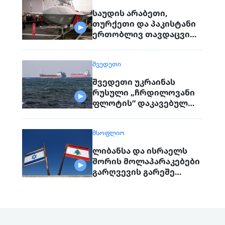
საუდის არაბეთი,
თურქეთი და პაკისტანი
ერთობლივ თავდაცვით
შეთანხმებას
გააფორმებენ
ᲨᲕᲔᲓᲔᲗᲘ
შვედეთი უკრაინას
რუსული „ჩრდილოვანი
ფლოტის“ დაკავებულ
გემს გადასცემს
ᲛᲡᲝᲤᲚᲘᲝ
ლიბანსა და ისრაელს
შორის მოლაპარაკებები
გარღვევის გარეშე
დასრულდა, მხარეები
ერთმანეთს 1
სექტემბერს შეხვდებიან