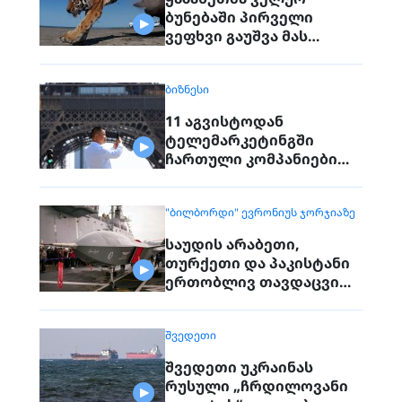
ბუნებაში პირველი
ვეფხვი გაუშვა მას
შემდეგ, რაც 70 წლის წინ
რეგიონიდან საერთოდ
ᲑᲘᲖᲜᲔᲡᲘ
გაქრა თურანული ვეფხვი
11 აგვისტოდან
ტელემარკეტინგში
ჩართული კომპანიები
პირდაპირ ვეღარ
დაუკავშირდებიან
"ᲑᲘᲚᲑᲝᲠᲓᲘ" ᲔᲕᲠᲝᲜᲘᲣᲡ ᲯᲝᲠᲯᲘᲐᲖᲔ
მოქალაქეებს
საუდის არაბეთი,
თურქეთი და პაკისტანი
ერთობლივ თავდაცვით
შეთანხმებას
გააფორმებენ
ᲨᲕᲔᲓᲔᲗᲘ
შვედეთი უკრაინას
რუსული „ჩრდილოვანი