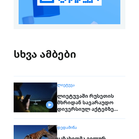
სხვა ამბები
ᲚᲘᲔᲢᲣᲕᲐ
ლიეტუვაში რუსეთის
მხრიდან სავარაუდო
დივერსიულ აქტებზე
საუბრობენ
ᲓᲔᲓᲐᲛᲘᲬᲐ
ყაზახეთმა ველურ