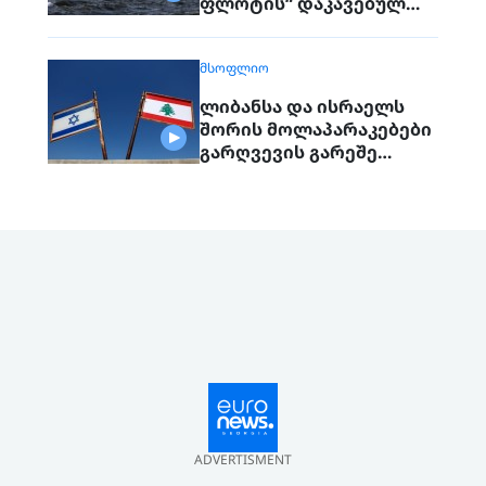
ფლოტის“ დაკავებულ
გემს გადასცემს
ᲛᲡᲝᲤᲚᲘᲝ
ლიბანსა და ისრაელს
შორის მოლაპარაკებები
გარღვევის გარეშე
დასრულდა, მხარეები
ერთმანეთს 1
სექტემბერს შეხვდებიან
ADVERTISMENT