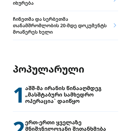
იხურება
ჩინეთმა და სერბეთმა
თანამშრომლობის 20-მდე დოკუმენტს
მოაწერეს ხელი
ᲞᲝᲞᲣᲚᲐᲠᲣᲚᲘ
1
აშშ-მა ირანის წინააღმდეგ
„მასშტაბური სამხედრო
ოპერაცია` დაიწყო
2
ერთ-ერთი ყველაზე
მნიშვნელოვანი შეთანხმება