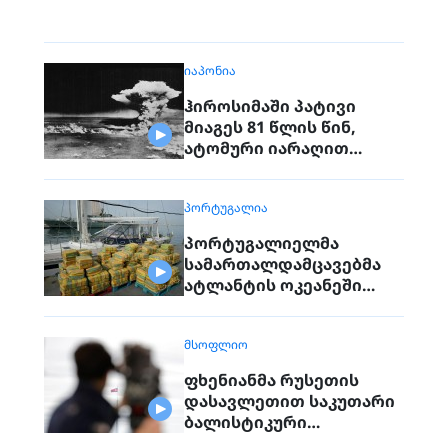
ᲘᲐᲞᲝᲜᲘᲐ
ჰიროსიმაში პატივი
მიაგეს 81 წლის წინ,
ატომური იარაღით
დაბომბვისას
დაღუპულებს
ᲞᲝᲠᲢᲣᲒᲐᲚᲘᲐ
პორტუგალიელმა
სამართალდამცავებმა
ატლანტის ოკეანეში
დაკავებული გემიდან
5კგ. კოკაინი ამოიღეს
ᲛᲡᲝᲤᲚᲘᲝ
ფხენიანმა რუსეთის
დასავლეთით საკუთარი
ბალისტიკური
რაკეტების განლაგება