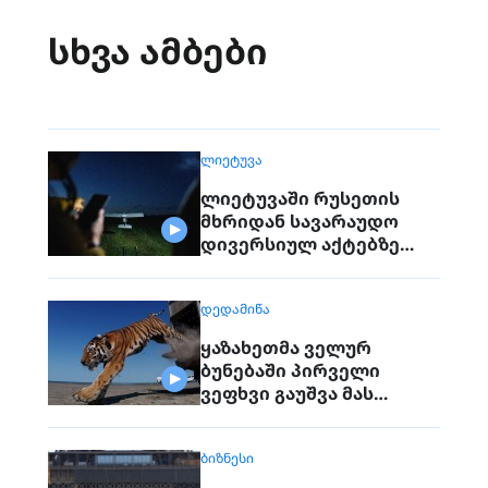
სხვა ამბები
ᲚᲘᲔᲢᲣᲕᲐ
ლიეტუვაში რუსეთის
მხრიდან სავარაუდო
დივერსიულ აქტებზე
საუბრობენ
ᲓᲔᲓᲐᲛᲘᲬᲐ
ყაზახეთმა ველურ
ბუნებაში პირველი
ვეფხვი გაუშვა მას
შემდეგ, რაც 70 წლის წინ
რეგიონიდან საერთოდ
ᲑᲘᲖᲜᲔᲡᲘ
გაქრა თურანული ვეფხვი