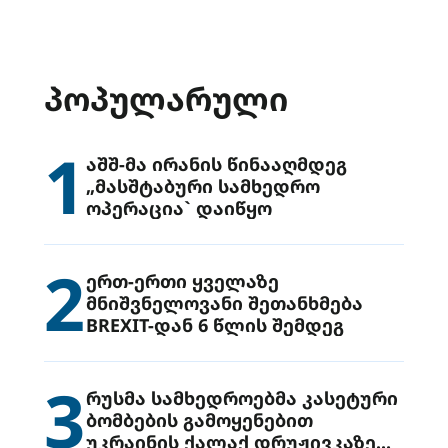
ᲞᲝᲞᲣᲚᲐᲠᲣᲚᲘ
1
აშშ-მა ირანის წინააღმდეგ
„მასშტაბური სამხედრო
ოპერაცია` დაიწყო
2
ერთ-ერთი ყველაზე
მნიშვნელოვანი შეთანხმება
BREXIT-დან 6 წლის შემდეგ
3
რუსმა სამხედროებმა კასეტური
ბომბების გამოყენებით
უკრაინის ქალაქ დრუჟივკაზე