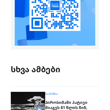
სხვა ამბები
ᲘᲐᲞᲝᲜᲘᲐ
ჰიროსიმაში პატივი
მიაგეს 81 წლის წინ,