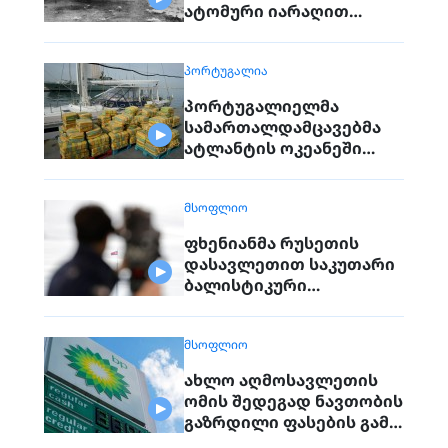
ატომური იარაღით
დაბომბვისას
დაღუპულებს
ᲞᲝᲠᲢᲣᲒᲐᲚᲘᲐ
პორტუგალიელმა
სამართალდამცავებმა
ატლანტის ოკეანეში
დაკავებული გემიდან
5კგ. კოკაინი ამოიღეს
ᲛᲡᲝᲤᲚᲘᲝ
ფხენიანმა რუსეთის
დასავლეთით საკუთარი
ბალისტიკური
რაკეტების განლაგება
დაიწყო
ᲛᲡᲝᲤᲚᲘᲝ
ახლო აღმოსავლეთის
ომის შედეგად ნავთობის
გაზრდილი ფასების გამო
BP-ის მოგება გაორმაგდა