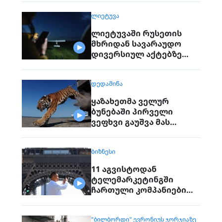
ᲚᲘᲔᲢᲣᲕᲐ
ლიეტუვაში რუსეთის
მხრიდან სავარაუდო
დივერსიულ აქტებზე
საუბრობენ
ᲓᲔᲓᲐᲛᲘᲬᲐ
ყაზახეთმა ველურ
ბუნებაში პირველი
ვეფხვი გაუშვა მას
შემდეგ, რაც 70 წლის წინ
რეგიონიდან საერთოდ
ᲑᲘᲖᲜᲔᲡᲘ
გაქრა თურანული ვეფხვი
11 აგვისტოდან
ტელემარკეტინგში
ჩართული კომპანიები
პირდაპირ ვეღარ
დაუკავშირდებიან
"ᲑᲘᲚᲑᲝᲠᲓᲘ" ᲔᲕᲠᲝᲜᲘᲣᲡ ᲯᲝᲠᲯᲘᲐᲖᲔ
მოქალაქეებს