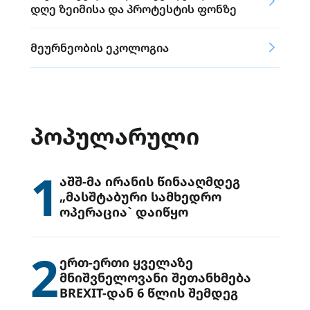
დღე ზეიმისა და პროტესტის ფონზე
მეურნეობის ეკოლოგია
ᲞᲝᲞᲣᲚᲐᲠᲣᲚᲘ
1
აშშ-მა ირანის წინააღმდეგ
„მასშტაბური სამხედრო
ოპერაცია` დაიწყო
2
ერთ-ერთი ყველაზე
მნიშვნელოვანი შეთანხმება
BREXIT-დან 6 წლის შემდეგ