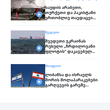
საუდის არაბეთი,
თურქეთი და პაკისტანი
ერთობლივ თავდაცვით
შეთანხმებას
გააფორმებენ
ᲨᲕᲔᲓᲔᲗᲘ
შვედეთი უკრაინას
რუსული „ჩრდილოვანი
ფლოტის“ დაკავებულ
გემს გადასცემს
ᲛᲡᲝᲤᲚᲘᲝ
ლიბანსა და ისრაელს
შორის მოლაპარაკებები
გარღვევის გარეშე
დასრულდა, მხარეები
ერთმანეთს 1
სექტემბერს შეხვდებიან