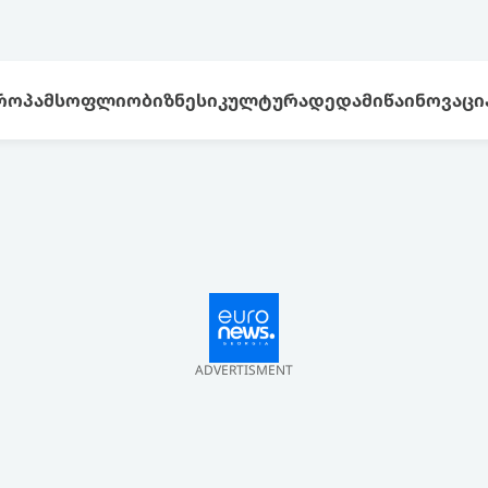
ᲠᲝᲞᲐ
ᲛᲡᲝᲤᲚᲘᲝ
ᲑᲘᲖᲜᲔᲡᲘ
ᲙᲣᲚᲢᲣᲠᲐ
ᲓᲔᲓᲐᲛᲘᲬᲐ
ᲘᲜᲝᲕᲐᲪᲘ
ADVERTISMENT