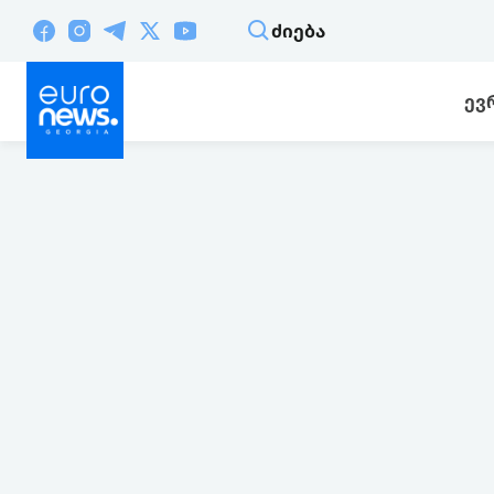
ᲫᲘᲔᲑᲐ
ᲔᲕ