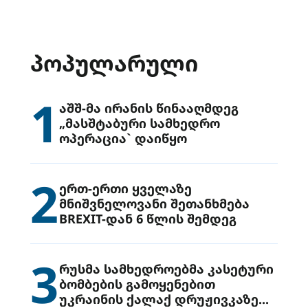
ᲞᲝᲞᲣᲚᲐᲠᲣᲚᲘ
1
აშშ-მა ირანის წინააღმდეგ
„მასშტაბური სამხედრო
ოპერაცია` დაიწყო
2
ერთ-ერთი ყველაზე
მნიშვნელოვანი შეთანხმება
BREXIT-დან 6 წლის შემდეგ
3
რუსმა სამხედროებმა კასეტური
ბომბების გამოყენებით
უკრაინის ქალაქ დრუჟივკაზე