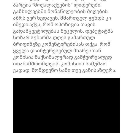
პარტია “მოქალაქეების” ლიდერები,
განხილვებში მონაწილეობის მიღების
აზრს ვერ ხედავენ. მმართველ გუნდს კი
იმედი აქვს, რომ ოპოზიცია თავის
გადაწყვეტილებას შეცვლის. დეპუტატმა
სოზარ სუბარმა დღეს გამართულ
ბრიფინგზე კომენტირებისას თქვა, რომ
ყველა დაინტერესებულ მხარესთან
კომისია მაქსიმალურად გამჭვირვალედ
ითანამშრომლებს. კომისიის სამუშაო
ვადად, მომდევნო სამი თვე განისაზღვრა.