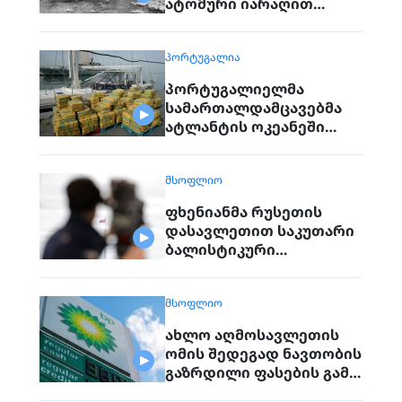
ატომური იარაღით
დაბომბვისას
დაღუპულებს
ᲞᲝᲠᲢᲣᲒᲐᲚᲘᲐ
პორტუგალიელმა
სამართალდამცავებმა
ატლანტის ოკეანეში
დაკავებული გემიდან
5კგ. კოკაინი ამოიღეს
ᲛᲡᲝᲤᲚᲘᲝ
ფხენიანმა რუსეთის
დასავლეთით საკუთარი
ბალისტიკური
რაკეტების განლაგება
დაიწყო
ᲛᲡᲝᲤᲚᲘᲝ
ახლო აღმოსავლეთის
ომის შედეგად ნავთობის
გაზრდილი ფასების გამო
BP-ის მოგება გაორმაგდა