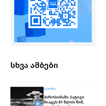
სხვა ამბები
ᲘᲐᲞᲝᲜᲘᲐ
ჰიროსიმაში პატივი
მიაგეს 81 წლის წინ,