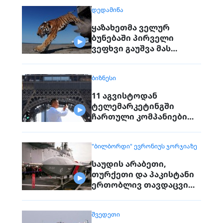
ᲓᲔᲓᲐᲛᲘᲬᲐ
ყაზახეთმა ველურ
ბუნებაში პირველი
ვეფხვი გაუშვა მას
შემდეგ, რაც 70 წლის წინ
რეგიონიდან საერთოდ
ᲑᲘᲖᲜᲔᲡᲘ
გაქრა თურანული ვეფხვი
11 აგვისტოდან
ტელემარკეტინგში
ჩართული კომპანიები
პირდაპირ ვეღარ
დაუკავშირდებიან
"ᲑᲘᲚᲑᲝᲠᲓᲘ" ᲔᲕᲠᲝᲜᲘᲣᲡ ᲯᲝᲠᲯᲘᲐᲖᲔ
მოქალაქეებს
საუდის არაბეთი,
თურქეთი და პაკისტანი
ერთობლივ თავდაცვით
შეთანხმებას
გააფორმებენ
ᲨᲕᲔᲓᲔᲗᲘ