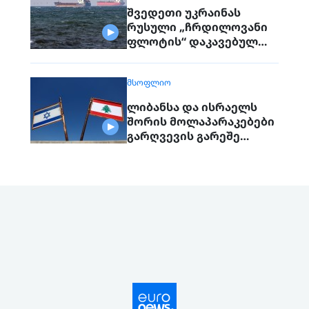
შვედეთი უკრაინას
რუსული „ჩრდილოვანი
ფლოტის“ დაკავებულ
გემს გადასცემს
ᲛᲡᲝᲤᲚᲘᲝ
ლიბანსა და ისრაელს
შორის მოლაპარაკებები
გარღვევის გარეშე
დასრულდა, მხარეები
ერთმანეთს 1
სექტემბერს შეხვდებიან