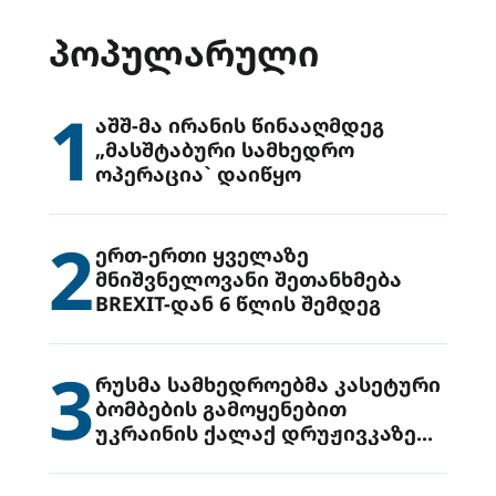
ᲞᲝᲞᲣᲚᲐᲠᲣᲚᲘ
1
აშშ-მა ირანის წინააღმდეგ
„მასშტაბური სამხედრო
ოპერაცია` დაიწყო
2
ერთ-ერთი ყველაზე
მნიშვნელოვანი შეთანხმება
BREXIT-დან 6 წლის შემდეგ
3
რუსმა სამხედროებმა კასეტური
ბომბების გამოყენებით
უკრაინის ქალაქ დრუჟივკაზე
მიიტანეს იერიში