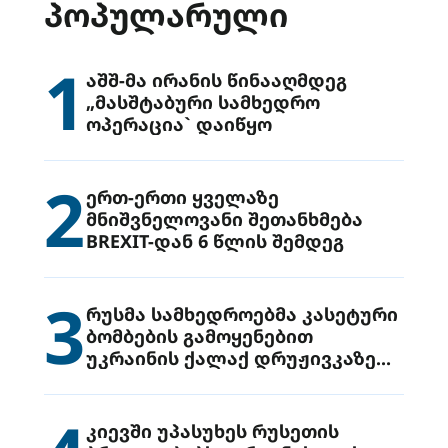
ᲞᲝᲞᲣᲚᲐᲠᲣᲚᲘ
1
აშშ-მა ირანის წინააღმდეგ
„მასშტაბური სამხედრო
ოპერაცია` დაიწყო
2
ერთ-ერთი ყველაზე
მნიშვნელოვანი შეთანხმება
BREXIT-დან 6 წლის შემდეგ
3
რუსმა სამხედროებმა კასეტური
ბომბების გამოყენებით
უკრაინის ქალაქ დრუჟივკაზე
მიიტანეს იერიში
კიევში უპასუხეს რუსეთის