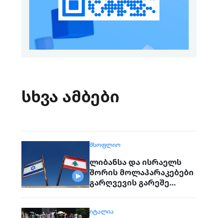
სხვა ამბები
ᲛᲡᲝᲤᲚᲘᲝ
ლიბანსა და ისრაელს
შორის მოლაპარაკებები
გარღვევის გარეშე
დასრულდა, მხარეები
ერთმანეთს 1
ᲘᲢᲐᲚᲘᲐ
სექტემბერს შეხვდებიან