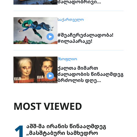
ძალადობრივი
ექსტრემიზმის
წინააღმდეგ
ᲡᲐᲥᲐᲠᲗᲕᲔᲚᲝ
#შეაჩერეძალადობა!
#ილაპარაკე!
ᲛᲡᲝᲤᲚᲘᲝ
ქალთა მიმართ
ძალადობის წინააღმდეგ
ბრძოლის დღე
სხვადასხვა ქალაქში
აღნიშნეს
MOST VIEWED
1
აშშ-მა ირანის წინააღმდეგ
„მასშტაბური სამხედრო