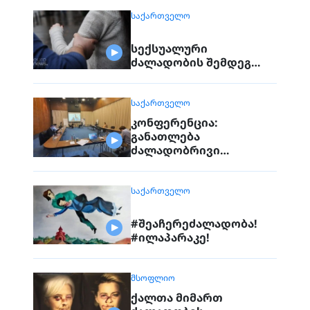
ᲡᲐᲥᲐᲠᲗᲕᲔᲚᲝ
სექსუალური
ძალადობის შემდეგ…
ᲡᲐᲥᲐᲠᲗᲕᲔᲚᲝ
კონფერენცია:
განათლება
ძალადობრივი
ექსტრემიზმის
წინააღმდეგ
ᲡᲐᲥᲐᲠᲗᲕᲔᲚᲝ
#შეაჩერეძალადობა!
#ილაპარაკე!
ᲛᲡᲝᲤᲚᲘᲝ
ქალთა მიმართ