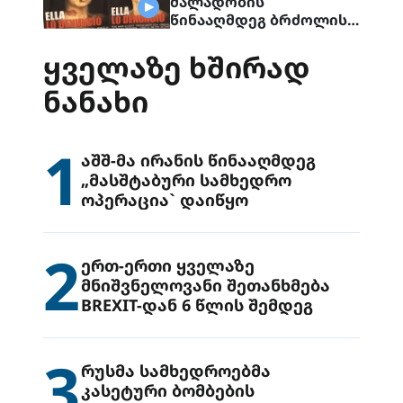
ძალადობის
წინააღმდეგ ბრძოლის
დღე სხვადასხვა
ქალაქში აღნიშნეს
ᲧᲕᲔᲚᲐᲖᲔ ᲮᲨᲘᲠᲐᲓ
ᲜᲐᲜᲐᲮᲘ
1
აშშ-მა ირანის წინააღმდეგ
„მასშტაბური სამხედრო
ოპერაცია` დაიწყო
2
ერთ-ერთი ყველაზე
მნიშვნელოვანი შეთანხმება
BREXIT-დან 6 წლის შემდეგ
3
რუსმა სამხედროებმა
კასეტური ბომბების