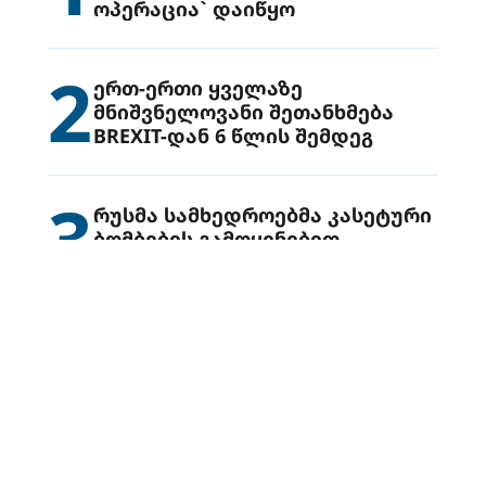
ოპერაცია` დაიწყო
2
ერთ-ერთი ყველაზე
მნიშვნელოვანი შეთანხმება
BREXIT-დან 6 წლის შემდეგ
3
რუსმა სამხედროებმა კასეტური
ბომბების გამოყენებით
უკრაინის ქალაქ დრუჟივკაზე
მიიტანეს იერიში
4
კიევში უპასუხეს რუსეთის
ბრალდებებს უკრაინისთვის
ბირთვული არსენალის
გადაცემის შესახებ
ორბანი მილსადენთან