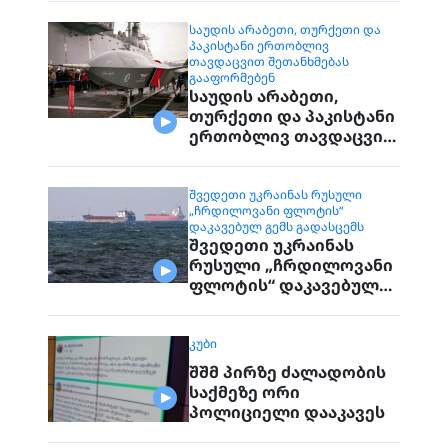
დაუკავშირდებიან
მოქალაქეებს
ᲡᲐᲣᲓᲘᲡ ᲐᲠᲐᲑᲔᲗᲘ, ᲗᲣᲠᲥᲔᲗᲘ ᲓᲐ
ᲞᲐᲙᲘᲡᲢᲐᲜᲘ ᲔᲠᲗᲝᲑᲚᲘᲕ
ᲗᲐᲕᲓᲐᲪᲕᲘᲗ ᲨᲔᲗᲐᲜᲮᲛᲔᲑᲐᲡ
ᲒᲐᲐᲤᲝᲠᲛᲔᲑᲔᲜ
საუდის არაბეთი,
თურქეთი და პაკისტანი
ერთობლივ თავდაცვით
შეთანხმებას
გააფორმებენ
ᲨᲕᲔᲓᲔᲗᲘ ᲣᲙᲠᲐᲘᲜᲐᲡ ᲠᲣᲡᲣᲚᲘ
„ᲩᲠᲓᲘᲚᲝᲕᲐᲜᲘ ᲤᲚᲝᲢᲘᲡ“
ᲓᲐᲙᲐᲕᲔᲑᲣᲚ ᲒᲔᲛᲡ ᲒᲐᲓᲐᲡᲪᲔᲛᲡ
შვედეთი უკრაინას
რუსული „ჩრდილოვანი
ფლოტის“ დაკავებულ
გემს გადასცემს
ᲙᲣᲑᲘ
შშმ პირზე ძალადობის
საქმეზე ორი
პოლიციელი დააკავეს