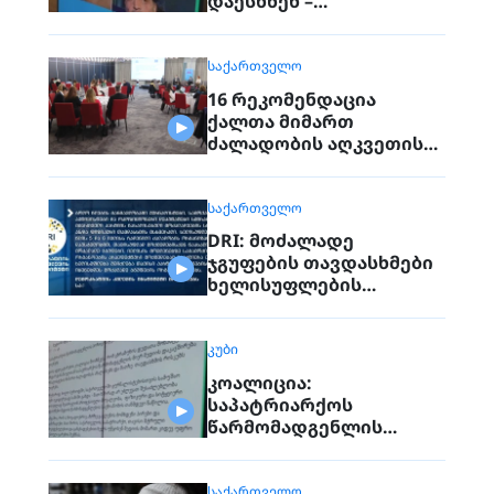
დაესხნენ –
გამოხმაურებები
ᲡᲐᲥᲐᲠᲗᲕᲔᲚᲝ
16 რეკომენდაცია
ქალთა მიმართ
ძალადობის აღკვეთისა
და პრევენციისთვის
ᲡᲐᲥᲐᲠᲗᲕᲔᲚᲝ
DRI: მოძალადე
ჯგუფების თავდასხმები
ხელისუფლების
წახალისებულია
ᲙᲣᲑᲘ
კოალიცია:
საპატრიარქოს
წარმომადგენლის
პოზიცია
ჟურნალისტებზე
თავდასხმის რისკებს
ᲡᲐᲥᲐᲠᲗᲕᲔᲚᲝ