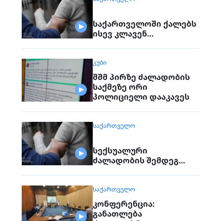
ზრდის
საქართველოში ქალებს
ისევ კლავენ…
ᲙᲣᲑᲘ
შშმ პირზე ძალადობის
საქმეზე ორი
პოლიციელი დააკავეს
ᲡᲐᲥᲐᲠᲗᲕᲔᲚᲝ
სექსუალური
ძალადობის შემდეგ…
ᲡᲐᲥᲐᲠᲗᲕᲔᲚᲝ
კონფერენცია:
განათლება