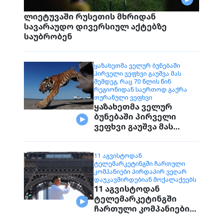
ლიეტუვაში რუსეთის მხრიდან
სავარაუდო დივერსიულ აქტებზე
საუბრობენ
ᲧᲐᲖᲐᲮᲔᲗᲛᲐ ᲕᲔᲚᲣᲠ ᲑᲣᲜᲔᲑᲐᲨᲘ
ᲞᲘᲠᲕᲔᲚᲘ ᲕᲔᲤᲮᲕᲘ ᲒᲐᲣᲨᲕᲐ ᲛᲐᲡ
ᲨᲔᲛᲓᲔᲒ, ᲠᲐᲪ 70 ᲬᲚᲘᲡ ᲬᲘᲜ
ᲠᲔᲒᲘᲝᲜᲘᲓᲐᲜ ᲡᲐᲔᲠᲗᲝᲓ ᲒᲐᲥᲠᲐ
ᲗᲣᲠᲐᲜᲣᲚᲘ ᲕᲔᲤᲮᲕᲘ
ყაზახეთმა ველურ
ბუნებაში პირველი
ვეფხვი გაუშვა მას
შემდეგ, რაც 70 წლის
წინ რეგიონიდან
საერთოდ გაქრა
11 ᲐᲒᲕᲘᲡᲢᲝᲓᲐᲜ
ᲢᲔᲚᲔᲛᲐᲠᲙᲔᲢᲘᲜᲒᲨᲘ ᲩᲐᲠᲗᲣᲚᲘ
თურანული ვეფხვი
ᲙᲝᲛᲞᲐᲜᲘᲔᲑᲘ ᲞᲘᲠᲓᲐᲞᲘᲠ ᲕᲔᲦᲐᲠ
ᲓᲐᲣᲙᲐᲕᲨᲘᲠᲓᲔᲑᲘᲐᲜ ᲛᲝᲥᲐᲚᲐᲥᲔᲔᲑᲡ
11 აგვისტოდან
ტელემარკეტინგში
ჩართული კომპანიები
პირდაპირ ვეღარ